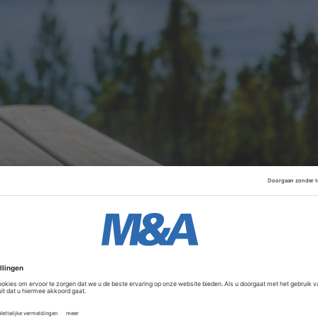
e bedrijven helpen met een buy-and-build-strategie in de
 POS-markt (Point‑of‑Sale‑software). Duell Software is ee
tform op het gebied van logistiek, voorraadbeheer, boekin
svoering. Panteon fungeert als de interne ontwikkelingsafde
Advertentie