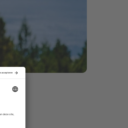
n cloud-
gen,
ling.