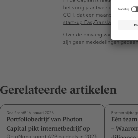
Pride Capital is nieuw in Noor
het vorig jaar twee overnames r
CCIT
, dat een maand later een
start-up EasyTranslate
.
Over de omvang van de investeri
zijn geen mededelingen gedaan
Gerelateerde artikelen
Dealflash
Partnerbijdrag
16 januari 2026
Portfoliobedrijf van Photon
Eén team,
Capital pikt internetbedrijf op
– Waarom
OctoNona koopt A2B na deals in 2023
diligence