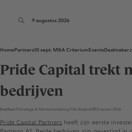
9 augustus 2026
Home
Partners
10 sept: M&A Criterium
Events
Dealmaker.n
Pride Capital trekt
bedrijven
Dealflash
Strategie & Marktontwikkeling
De Redactie
21 januari 2026
Pride Capital Partners
heeft zijn eerste inves
Panteon AS. Beide bedrijven zijn gevestigd in