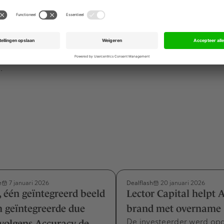
wegen. De Amsterdamse investeerder is wel actief in Denem
ealiseerde. In februari nam het een belang
in het Deense IT
 ander
Deens techbedrijf overnam
. In 2023 stapte Pride in d
ngen door Pride Capital Partners en de financiële details 
.
e
Dealflash
7 januari 2026
20 januari 2026
 één geïntegreerd beeld
Lector Capital helpt 
 geïntegreerde due
brand met overname
De investeerder werd opg
 volgens Accuracy de