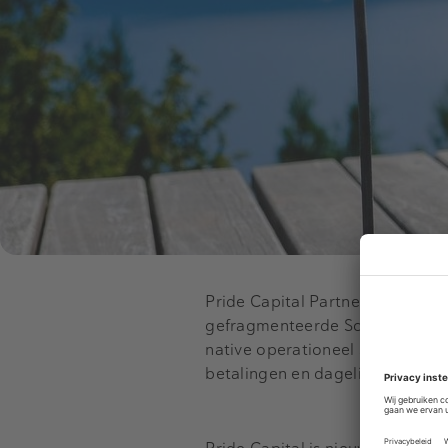
Pride Capital Partners zal beid
gefragmenteerde Scandinavische
native operationeel softwarepla
betalingen en dagelijkse bedrijf