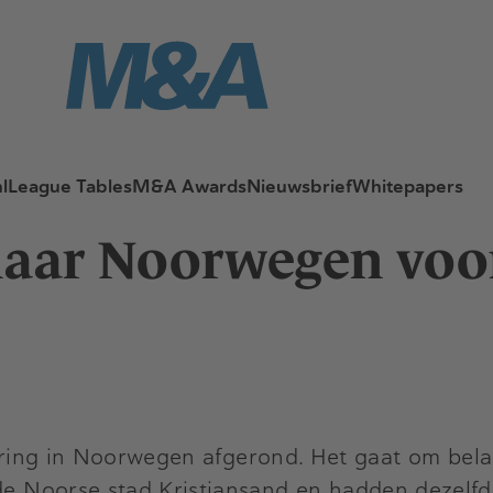
l
League Tables
M&A Awards
Nieuwsbrief
Whitepapers
 naar Noorwegen voor
tering in Noorwegen afgerond. Het gaat om bel
 de Noorse stad Kristiansand en hadden dezelf