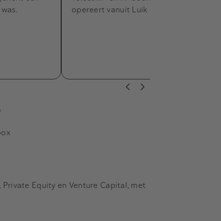
 was.
opereert vanuit Luik en Brussel.
s
box
Private Equity en Venture Capital, met