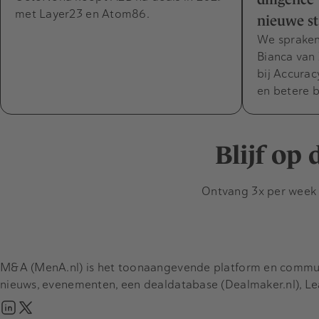
met Layer23 en Atom86.
nieuwe s
We spraken
Bianca van 
bij Accura
en betere 
Blijf op
Ontvang 3x per week d
M&A (MenA.nl) is het toonaangevende platform en communit
nieuws, evenementen, een dealdatabase (Dealmaker.nl), L