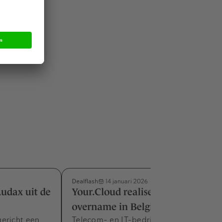
arken, waar
-bedrijf
e
Deense
van de deal
Dealflash
14 januari 2026
Audax uit de
Your.Cloud realiseert eerste
overname in België
ericht een
Telecom- en IT-bedrijf IPSys Solutions