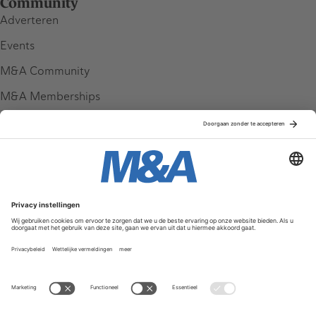
Community
Adverteren
Events
M&A Community
M&A Memberships
League Tables
M&A Magazine
Partners
Service & Contact
Contact
FAQ
Werken bij ons
Privacy Policy