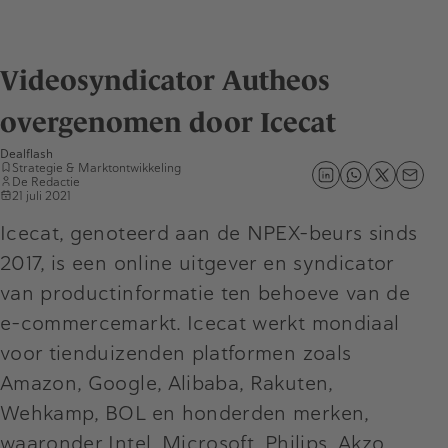
Videosyndicator Autheos
overgenomen door Icecat
Dealflash
Strategie & Marktontwikkeling
De Redactie
21 juli 2021
Icecat, genoteerd aan de NPEX-beurs sinds
2017, is een online uitgever en syndicator
van productinformatie ten behoeve van de
e-commercemarkt. Icecat werkt mondiaal
voor tienduizenden platformen zoals
Amazon, Google, Alibaba, Rakuten,
Wehkamp, BOL en honderden merken,
waaronder Intel, Microsoft, Philips, Akzo,