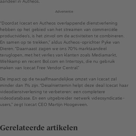
aandeel in Autheos.
Advertentie
“Doordat Icecat en Autheos overlappende dienstverlening
hebben op het gebied van het streamen van commerciële
productvideo’s, is het zinvol om de activiteiten te combineren.
En samen op te trekken,” aldus Autheos-oprichter Pyke van
Dieren. “Daarnaast zagen we ons 70% marktaandeel
teruglopen, met het verlies van klanten zoals Mediamarkt,
Wehkamp en recent Bol.com en Intertoys, die nu gebruik
maken van Icecat Free Vendor Central.”
De impact op de twaalfmaandelijkse omzet van Icecat zal
minder dan 1% zijn. “Desalniettemin helpt deze deal Icecat haar
videodienstverlening te verbeteren: een completere
videodatabase. En een uitgebreider netwerk videosyndicatie-
users,” zegt Icecat CEO Martijn Hoogeveen.
Gerelateerde artikelen