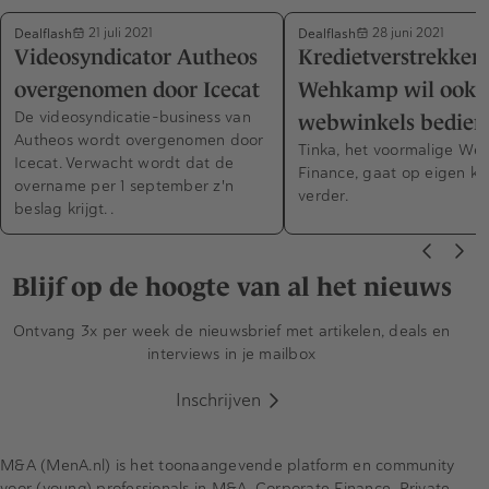
Dealflash
Dealflash
21 juli 2021
28 juni 2021
Videosyndicator Autheos
Kredietverstrekker
overgenomen door Icecat
Wehkamp wil ook 
De videosyndicatie-business van
webwinkels bedien
Autheos wordt overgenomen door
Tinka, het voormalige W
Icecat. Verwacht wordt dat de
Finance, gaat op eigen kr
overname per 1 september z'n
verder.
beslag krijgt. .
Blijf op de hoogte van al het nieuws
Ontvang 3x per week de nieuwsbrief met artikelen, deals en
interviews in je mailbox
Inschrijven
M&A (MenA.nl) is het toonaangevende platform en community
voor (young) professionals in M&A, Corporate Finance, Private