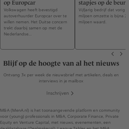
op Europcar
stapjes op de beurs
Volkswagen heeft bevestigd
Vijfjarig bedrijf dat vorig 
autoverhuurder Europcar over te
miljoen omzette is bijna 
willen nemen. Het Duitse concern
miljoen waard.
trekt daarbij samen op met de
Nederlandse…
Blijf op de hoogte van al het nieuws
Ontvang 3x per week de nieuwsbrief met artikelen, deals en
interviews in je mailbox
Inschrijven
M&A (MenA.nl) is het toonaangevende platform en community
voor (young) professionals in M&A, Corporate Finance, Private
Equity en Venture Capital, met nieuws, evenementen, een
dealdatabase (Dealmaker.nl), League Tables en het M&A