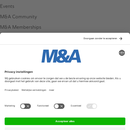
Events
M&A Community
M&A Memberships
League Tables
M&A Magazine
Partners
Service & Contact
Contact
FAQ
Werken bij ons
Privacy Policy
Algemene Voorwaarden