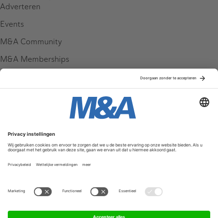
Adverteren
Events
M&A Community
M&A Memberships
League Tables
M&A Magazine
Partners
Service & Contact
Contact
FAQ
Werken bij ons
Privacy Policy