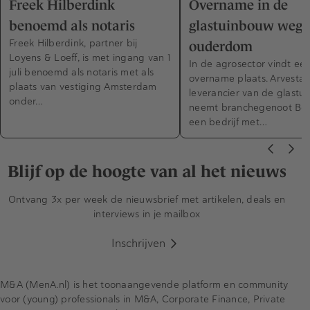
Freek Hilberdink
Overname in de
benoemd als notaris
glastuinbouw wege
Freek Hilberdink, partner bij
ouderdom
Loyens & Loeff, is met ingang van 1
In de agrosector vindt ee
juli benoemd als notaris met als
overname plaats. Arvesta,
plaats van vestiging Amsterdam
leverancier van de glastu
onder…
neemt branchegenoot Ben
een bedrijf met…
Blijf op de hoogte van al het nieuws
Ontvang 3x per week de nieuwsbrief met artikelen, deals en
interviews in je mailbox
Inschrijven
M&A (MenA.nl) is het toonaangevende platform en community
voor (young) professionals in M&A, Corporate Finance, Private