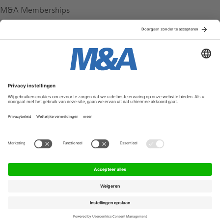
M&A Memberships
League Tables
M&A Magazine
Partners
Service & Contact
Contact
FAQ
Werken bij ons
Privacy Policy
Algemene Voorwaarden
Privacyinstellingen
© 2026 M&A