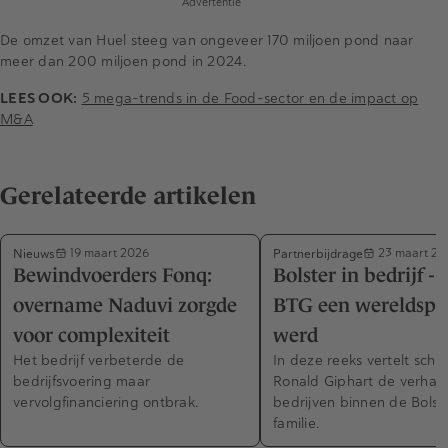
Advertentie
De omzet van Huel steeg van ongeveer 170 miljoen pond naar
meer dan 200 miljoen pond in 2024.
LEES OOK:
5 mega-trends in de Food-sector en de impact op
M&A
Gerelateerde artikelen
Nieuws
Partnerbijdrage
19 maart 2026
23 maart 20
Bewindvoerders Fonq:
Bolster in bedrijf -
overname Naduvi zorgde
BTG een wereldspe
voor complexiteit
werd
Het bedrijf verbeterde de
In deze reeks vertelt schri
bedrijfsvoering maar
Ronald Giphart de verhal
vervolgfinanciering ontbrak.
bedrijven binnen de Bolst
familie.