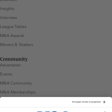
Insights
Interview
League Tables
M&A Awards
Movers & Shakers
Community
Adverteren
Events
M&A Community
M&A Memberships
League Tables
M&A Magazine