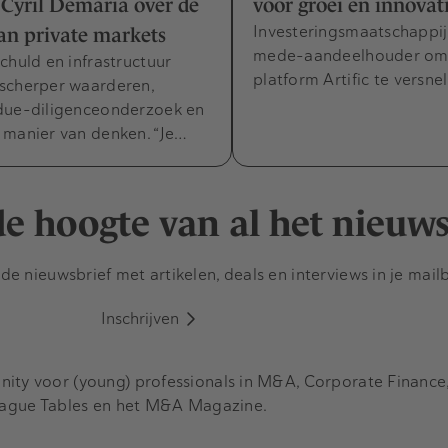
 Cyril Demaria over de
voor groei en innovat
Investeringsmaatschappi
an private markets
mede-aandeelhouder om 
chuld en infrastructuur
platform Artific te versnel
scherper waarderen,
due-diligenceonderzoek en
 manier van denken. “Je…
 de hoogte van al het nieuw
e nieuwsbrief met artikelen, deals en interviews in je mail
Inschrijven
y voor (young) professionals in M&A, Corporate Finance, 
eague Tables en het M&A Magazine.