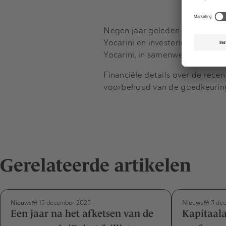
Negen jaar geleden werd de
ui
Yocarini
en investeringsfirma
A
Yocarini
, in samenwerking met
Financiële details over de recen
voorbehoud van de goedkeuringe
Gerelateerde artikelen
Nieuws
Nieuws
15 december 2025
3 de
Een jaar na het afketsen van de
Kapitaala