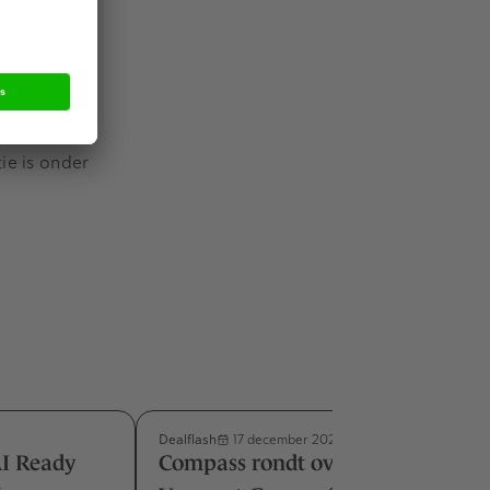
Dimitri
ht door
ie is onder
Dealflash
17 december 2025
AI Ready
Compass rondt overname van