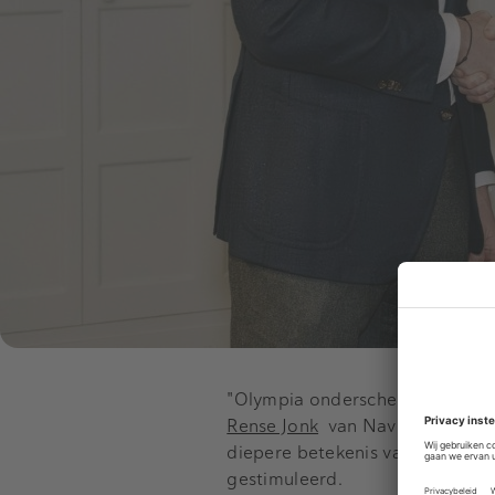
"Olympia onderscheidt zich met 
Rense Jonk
van
Navitas
Capital
diepere betekenis van werk ben
gestimuleerd.