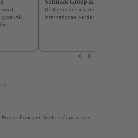
ie
Vermaat Groep af
j wordt
De Nederlandse cateraar moet
groei AI-
internationaal verder groeien.
len.
s
box
Private Equity en Venture Capital, met