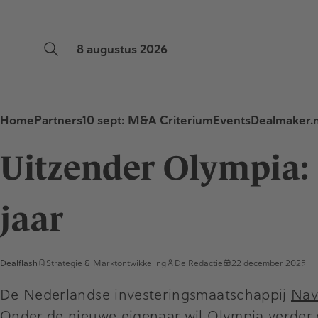
8 augustus 2026
Home
Partners
10 sept: M&A Criterium
Events
Dealmaker.n
Uitzender Olympia:
jaar
Dealflash
Strategie & Marktontwikkeling
De Redactie
22 december 2025
De Nederlandse investeringsmaatschappij
Nav
Onder de nieuwe eigenaar wil Olympia verder g