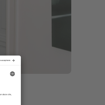
tiveert
pia de
ten wordt