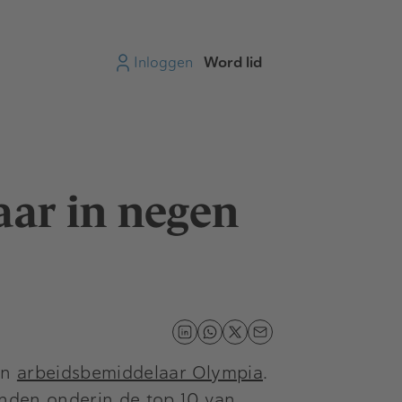
Inloggen
Word lid
aar in negen
in
arbeidsbemiddelaar Olympia
.
inden onderin de top 10 van