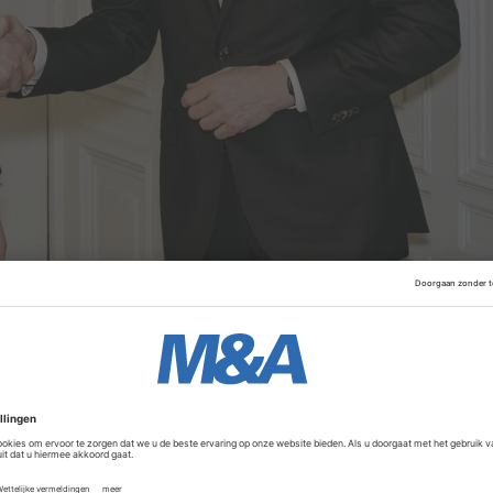
een duidelijke strategische en ondernemende visie", zo mo
de overname. "Wat ons bovendien aanspreekt, is dat Olym
adrukt waarbij persoonlijke ontwikkeling van uitzendkrach