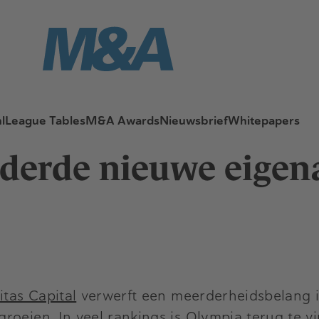
l
League Tables
M&A Awards
Nieuwsbrief
Whitepapers
 derde nieuwe eigen
itas Capital
verwerft een meerderheidsbelang 
roeien. In veel rankings is Olympia terug te v