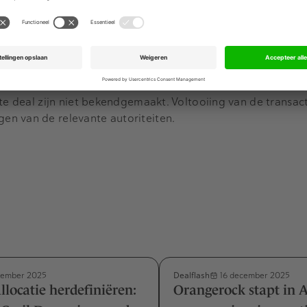
Advertentie
tzender overgenomen
van NIBC door franchiseondernemer 
vedon
Capital
Partners. Drie jaar daarna is
Avedon
uitgekoc
 Morgan Stanley
Tactical
Value
Investing
.
te deal zijn niet bekendgemaakt. Voltooiing van de transact
n van de relevante autoriteiten.
Dealflash
cember 2025
16 december 2025
llocatie herdefiniëren:
Orangerock stapt in 