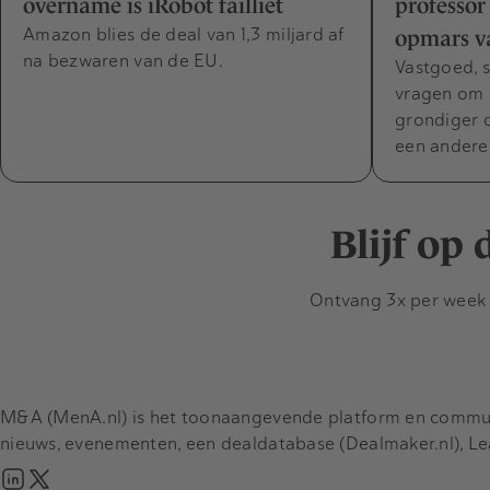
overname is iRobot failliet
professor
Amazon blies de deal van 1,3 miljard af
opmars v
na bezwaren van de EU.
Vastgoed, s
vragen om 
grondiger 
een andere
Blijf op
Ontvang 3x per week d
M&A (MenA.nl) is het toonaangevende platform en communit
nieuws, evenementen, een dealdatabase (Dealmaker.nl), L