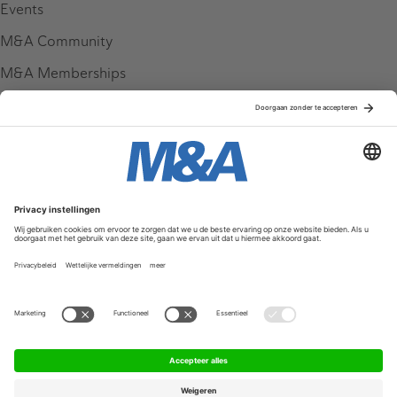
Events
M&A Community
M&A Memberships
League Tables
M&A Magazine
Partners
Service & Contact
Contact
FAQ
Werken bij ons
Privacy Policy
Algemene Voorwaarden