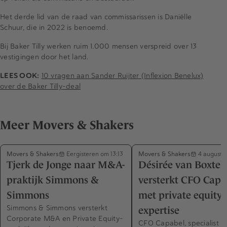
Het derde lid van de raad van commissarissen is Daniëlle
Schuur, die in 2022 is benoemd.
Bij Baker Tilly werken ruim 1.000 mensen verspreid over 13
vestigingen door het land.
LEES OOK:
10 vragen aan Sander Ruijter (Inflexion Benelux)
over de Baker Tilly-deal
Meer Movers & Shakers
Movers & Shakers
Movers & Shakers
Eergisteren om 13:13
4 augustu
Tjerk de Jonge naar M&A-
Désirée van Boxtel
praktijk Simmons &
versterkt CFO Capa
Simmons
met private equity-
Simmons & Simmons versterkt
expertise
Corporate M&A en Private Equity-
CFO Capabel, specialist in