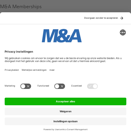
M&A Memberships
League Tables
M&A Magazine
Partners
Service & Contact
Contact
FAQ
Werken bij ons
Privacy Policy
Algemene Voorwaarden
Privacyinstellingen
© 2026 M&A