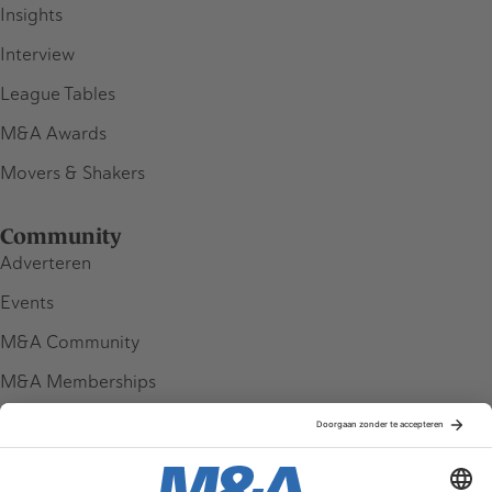
Insights
Interview
League Tables
M&A Awards
Movers & Shakers
Community
Adverteren
Events
M&A Community
M&A Memberships
League Tables
M&A Magazine