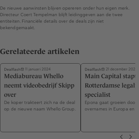
De nieuwe aanwinsten blijven opereren onder hun eigen merk.
Directeur Coert Tempelman blijft leidinggeven aan de twee
entiteiten. Financiële details over de deals zijn niet
bekendgemaakt.
Gerelateerde artikelen
Dealflash
Dealflash
11 januari 2024
21 december 2023
Mediabureau Whello
Main Capital stapt 
neemt videobedrijf Skipp
Rotterdamse legalt
over
specialist
De koper trakteert zich na de deal
Epona gaat groeien door
op de nieuwe naam Whello Group.
overnames in Europa en d