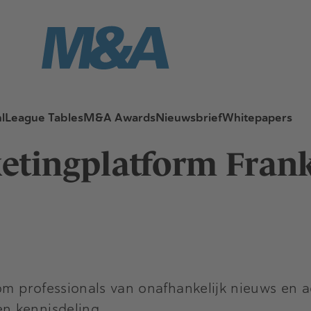
l
League Tables
M&A Awards
Nieuwsbrief
Whitepapers
ketingplatform Fran
 om professionals van onafhankelijk nieuws en 
n kennisdeling.