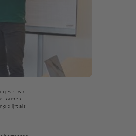
itgever van
latformen
g blijft als