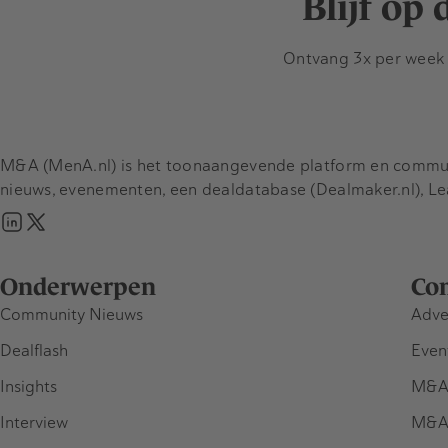
Blijf op
Ontvang 3x per week d
M&A (MenA.nl) is het toonaangevende platform en communit
nieuws, evenementen, een dealdatabase (Dealmaker.nl), L
Onderwerpen
Co
Community Nieuws
Adve
Dealflash
Even
Insights
M&A
Interview
M&A