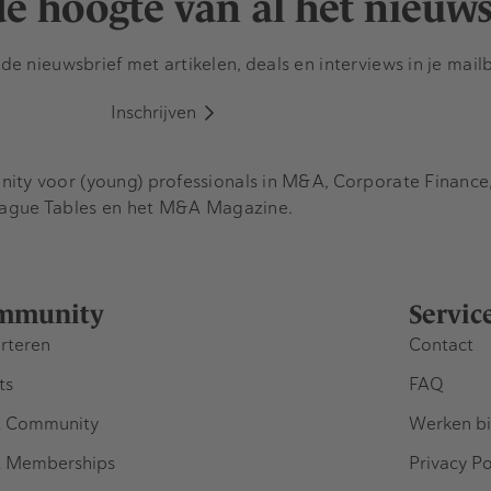
 de hoogte van al het nieuw
e nieuwsbrief met artikelen, deals en interviews in je mail
Inschrijven
y voor (young) professionals in M&A, Corporate Finance, 
eague Tables en het M&A Magazine.
mmunity
Servic
rteren
Contact
ts
FAQ
 Community
Werken bi
 Memberships
Privacy Po