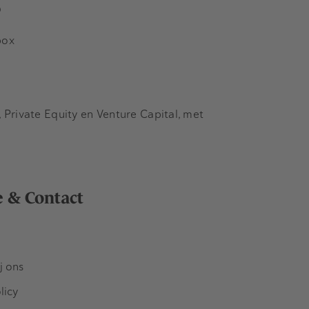
s
box
Private Equity en Venture Capital, met
e & Contact
j ons
licy