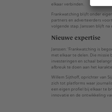
elkaar verbinden.
Frankwatching blijft onder eigen
partners en adverteerders voort
volgende stap. Janssen blijft n
Nieuwe expertise
Janssen: 'Frankwatching is bego
met elkaar te delen. Die missie 
investeringen en schaal belangri
afbreuk te doen aan het karakte
Willem Sijthoff, oprichter van S
zich tot platforms waar journal
een eigen profiel bij elkaar te 
innovatie en de ontwikkeling van