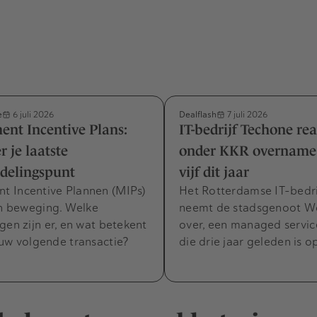
e
Dealflash
6 juli 2026
7 juli 2026
nt Incentive Plans:
IT-bedrijf Techone rea
r je laatste
onder KKR overnam
delingspunt
vijf dit jaar
 Incentive Plannen (MIPs)
Het Rotterdamse IT-bedri
in beweging. Welke
neemt de stadsgenoot W
gen zijn er, en wat betekent
over, een managed servic
uw volgende transactie?
die drie jaar geleden is o