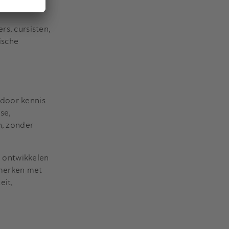
rs, cursisten,
ische
 door kennis
se,
n, zonder
a ontwikkelen
 merken met
eit,