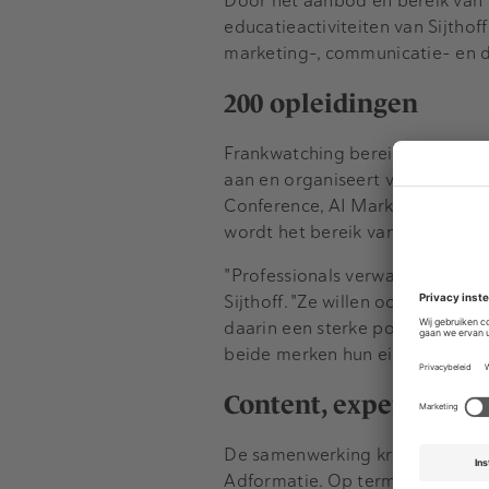
Door het aanbod en bereik van
educatieactiviteiten van Sijthoff
marketing-, communicatie- en di
200 opleidingen
Frankwatching bereikt online m
aan en organiseert verschillen
Conference, AI Marketing Event
wordt het bereik van beide titels
"Professionals verwachten vand
Sijthoff. "Ze willen ook leren, e
daarin een sterke positie opge
beide merken hun eigen identit
Content, expertise e
De samenwerking krijgt direct
Adformatie. Op termijn willen 