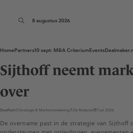
8 augustus 2026
Home
Partners
10 sept: M&A Criterium
Events
Dealmaker.n
Sijthoff neemt mar
over
Dealflash
Strategie & Marktontwikkeling
De Redactie
7 juli 2026
De overname past in de strategie van Sijthoff
ondersteunen met opleidingen, evenementen e