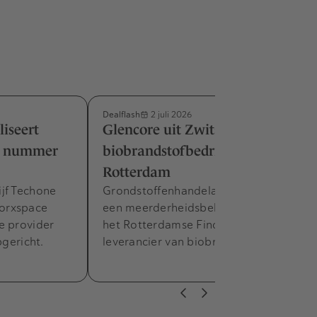
Dealflash
2 juli 2026
liseert
Glencore uit Zwitserland pikt
e nummer
biobrandstofbedrijf op in
Rotterdam
jf Techone
Grondstoffenhandelaar Glencore heeft
orxspace
een meerderheidsbelang genomen in
e provider
het Rotterdamse FincoEnergies, een
pgericht.
leverancier van biobrandstoffen.