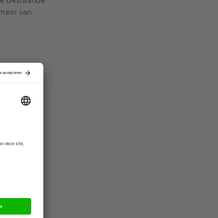
de bestaande
omein van
 opleidingen
al
e bundelen
 van
ing heeft
terwijl
hing en
verder met