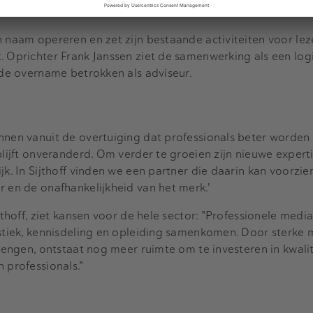
 naam opereren en zet zijn bestaande activiteiten voor leze
. Oprichter Frank Janssen ziet de samenwerking als een log
a de overname betrokken als adviseur.
nnen vanuit de overtuiging dat professionals beter worden
blijft onveranderd. Om verder te groeien zijn nieuwe experti
jk. In Sijthoff vinden we een partner die daarin kan voorzie
r en de onafhankelijkheid van het merk.'
ijthoff, ziet kansen voor de hele sector: "Professionele medi
istiek, kennisdeling en opleiding samenkomen. Door sterke
brengen, ontstaat nog meer ruimte om te investeren in kwalit
 professionals."