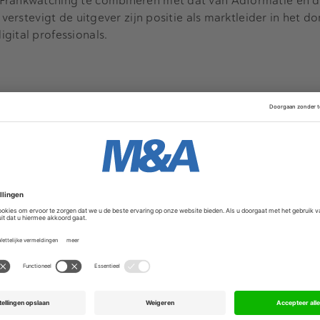
 Frankwatching te combineren met dat van Adformatie en 
 verstevigt de uitgever zijn positie als marktleider in het d
gital professionals.
aandelijks ruim 100.000 professionals, biedt meer dan 200
de evenementen zoals de Content Conference, Conversation
 en SocialToday Event. Door de krachten met Adformatie t
 substantieel vergroot, zo stelt Sijthoff.
aag meer dan alleen nieuws", zegt
Myrthe van der Erve,
CEO
rvaringen uitwisselen en zich blijven ontwikkelen. Frankwatch
bouwd. Samen kunnen we onze communities beter bedienen, 
eit behouden."
n educatieprogramma's
 vorm met een gezamenlijk opleidingsaanbod van Frankwatc
de partijen hun content, expertise en educatieprogramma's 