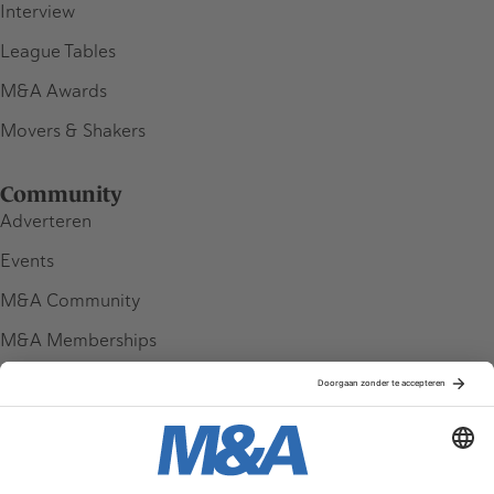
Interview
League Tables
M&A Awards
Movers & Shakers
Community
Adverteren
Events
M&A Community
M&A Memberships
League Tables
M&A Magazine
Partners