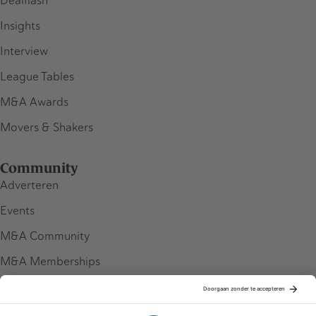
Dealflash
Insights
Interview
League Tables
M&A Awards
Movers & Shakers
Community
Adverteren
Events
M&A Community
M&A Memberships
League Tables
M&A Magazine