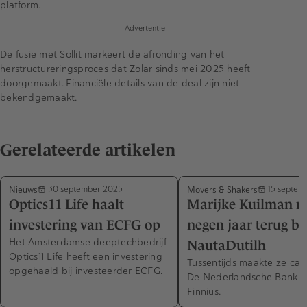
platform.
Advertentie
De fusie met Sollit markeert de afronding van het
herstructureringsproces dat Zolar sinds mei 2025 heeft
doorgemaakt. Financiële details van de deal zijn niet
bekendgemaakt.
Gerelateerde artikelen
Nieuws
Movers & Shakers
30 september 2025
15 septem
Optics11 Life haalt
Marijke Kuilman n
investering van ECFG op
negen jaar terug bi
Het Amsterdamse deeptechbedrijf
NautaDutilh
Optics11 Life heeft een investering
Tussentijds maakte ze carr
opgehaald bij investeerder ECFG.
De Nederlandsche Bank e
Finnius.