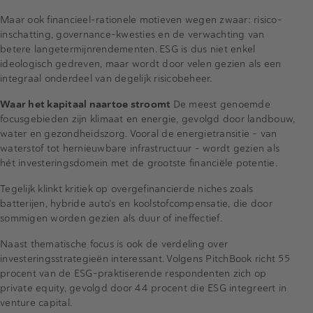
Maar ook financieel-rationele motieven wegen zwaar: risico-
inschatting, governance-kwesties en de verwachting van
betere langetermijnrendementen. ESG is dus niet enkel
ideologisch gedreven, maar wordt door velen gezien als een
integraal onderdeel van degelijk risicobeheer.
Waar het kapitaal naartoe stroomt
De meest genoemde
focusgebieden zijn klimaat en energie, gevolgd door landbouw,
water en gezondheidszorg. Vooral de energietransitie – van
waterstof tot hernieuwbare infrastructuur – wordt gezien als
hét investeringsdomein met de grootste financiële potentie.
Tegelijk klinkt kritiek op overgefinancierde niches zoals
batterijen, hybride auto’s en koolstofcompensatie, die door
sommigen worden gezien als duur of ineffectief.
Naast thematische focus is ook de verdeling over
investeringsstrategieën interessant. Volgens PitchBook richt 55
procent van de ESG-praktiserende respondenten zich op
private equity, gevolgd door 44 procent die ESG integreert in
venture capital.