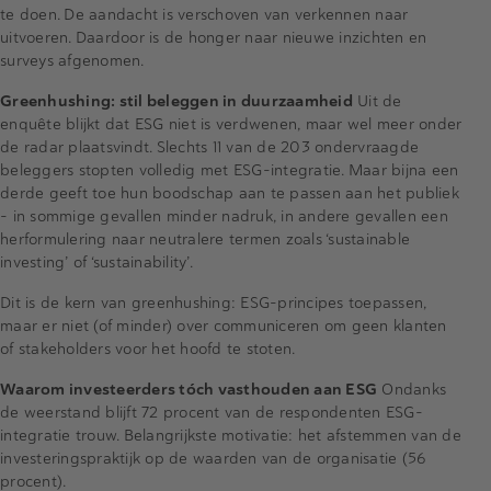
te doen. De aandacht is verschoven van verkennen naar
uitvoeren. Daardoor is de honger naar nieuwe inzichten en
surveys afgenomen.
Greenhushing: stil beleggen in duurzaamheid
Uit de
enquête blijkt dat ESG niet is verdwenen, maar wel meer onder
de radar plaatsvindt. Slechts 11 van de 203 ondervraagde
beleggers stopten volledig met ESG-integratie. Maar bijna een
derde geeft toe hun boodschap aan te passen aan het publiek
– in sommige gevallen minder nadruk, in andere gevallen een
herformulering naar neutralere termen zoals ‘sustainable
investing’ of ‘sustainability’.
Dit is de kern van greenhushing: ESG-principes toepassen,
maar er niet (of minder) over communiceren om geen klanten
of stakeholders voor het hoofd te stoten.
Waarom investeerders tóch vasthouden aan ESG
Ondanks
de weerstand blijft 72 procent van de respondenten ESG-
integratie trouw. Belangrijkste motivatie: het afstemmen van de
investeringspraktijk op de waarden van de organisatie (56
procent).