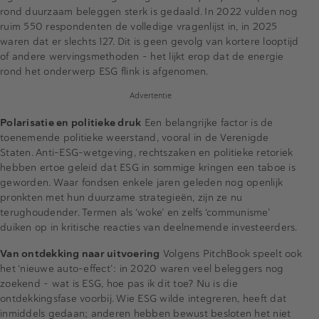
rond duurzaam beleggen sterk is gedaald. In 2022 vulden nog
ruim 550 respondenten de volledige vragenlijst in, in 2025
waren dat er slechts 127. Dit is geen gevolg van kortere looptijd
of andere wervingsmethoden – het lijkt erop dat de energie
rond het onderwerp ESG flink is afgenomen.
Advertentie
Polarisatie en politieke druk
Een belangrijke factor is de
toenemende politieke weerstand, vooral in de Verenigde
Staten. Anti-ESG-wetgeving, rechtszaken en politieke retoriek
hebben ertoe geleid dat ESG in sommige kringen een taboe is
geworden. Waar fondsen enkele jaren geleden nog openlijk
pronkten met hun duurzame strategieën, zijn ze nu
terughoudender. Termen als ‘woke’ en zelfs ‘communisme’
duiken op in kritische reacties van deelnemende investeerders.
Van ontdekking naar uitvoering
Volgens PitchBook speelt ook
het ‘nieuwe auto-effect’: in 2020 waren veel beleggers nog
zoekend – wat is ESG, hoe pas ik dit toe? Nu is die
ontdekkingsfase voorbij. Wie ESG wilde integreren, heeft dat
inmiddels gedaan; anderen hebben bewust besloten het niet