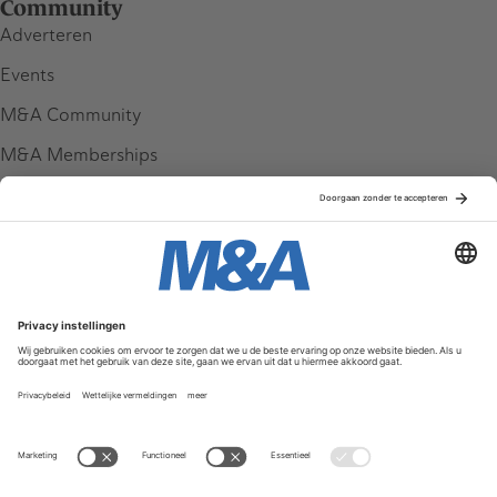
Community
Adverteren
Events
M&A Community
M&A Memberships
League Tables
M&A Magazine
Partners
Service & Contact
Contact
FAQ
Werken bij ons
Privacy Policy