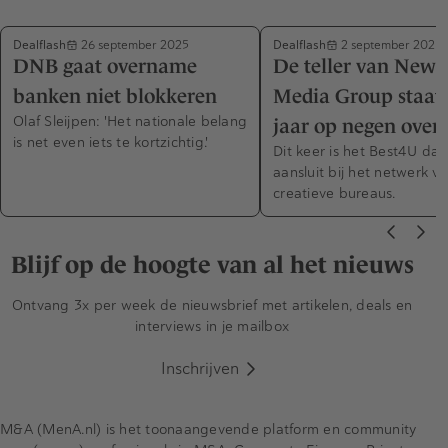
Dealflash
Dealflash
26 september 2025
2 september 2025
DNB gaat overname
De teller van New
banken niet blokkeren
Media Group staat 
Olaf Sleijpen: 'Het nationale belang
jaar op negen ove
is net even iets te kortzichtig.'
Dit keer is het Best4U dat
aansluit bij het netwerk v
creatieve bureaus.
Blijf op de hoogte van al het nieuws
Ontvang 3x per week de nieuwsbrief met artikelen, deals en
interviews in je mailbox
Inschrijven
M&A (MenA.nl) is het toonaangevende platform en community