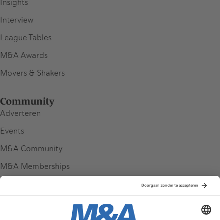
Insights
Interview
League Tables
M&A Awards
Movers & Shakers
Community
Adverteren
Events
M&A Community
M&A Memberships
League Tables
M&A Magazine
Partners