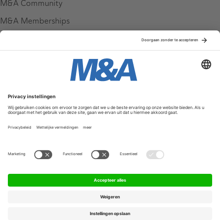
M&A Community
M&A Memberships
League Tables
M&A Magazine
Partners
Service & Contact
Contact
FAQ
Werken bij ons
Privacy Policy
Algemene Voorwaarden
Privacyinstellingen