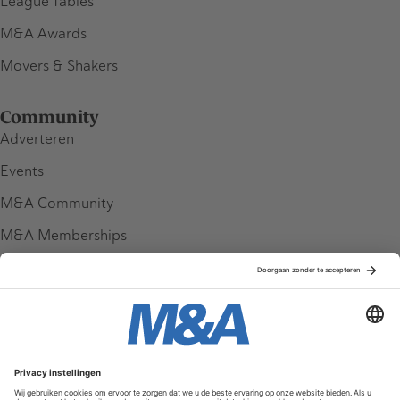
League Tables
M&A Awards
Movers & Shakers
Community
Adverteren
Events
M&A Community
M&A Memberships
League Tables
M&A Magazine
Partners
Service & Contact