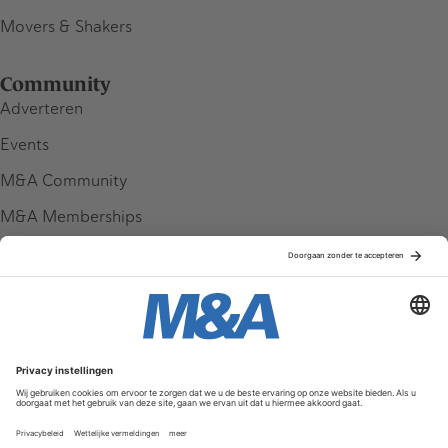
Movers & Shakers
Community
Adverteren
Events
M&A Community
M&A Memberships
League Tables
M&A Magazine
Partners
Service & Contact
Contact
FAQ