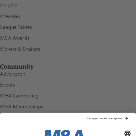
Insights
Interview
League Tables
M&A Awards
Movers & Shakers
Community
Adverteren
Events
M&A Community
M&A Memberships
League Tables
M&A Magazine