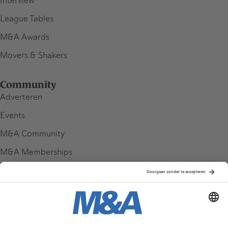
Interview
League Tables
M&A Awards
Movers & Shakers
Community
Adverteren
Events
M&A Community
M&A Memberships
League Tables
M&A Magazine
Partners