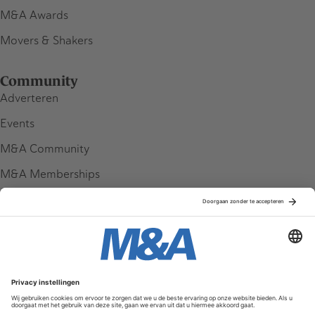
M&A Awards
Movers & Shakers
Community
Adverteren
Events
M&A Community
M&A Memberships
League Tables
M&A Magazine
Partners
Service & Contact
Contact