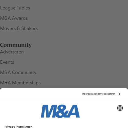
League Tables
M&A Awards
Movers & Shakers
Community
Adverteren
Events
M&A Community
M&A Memberships
League Tables
M&A Magazine
Partners