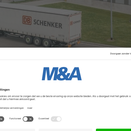
 het Duitse spoorbedrijf
Schenker in de etalage
gaat zette
n heeft verder vorm gekregen nu
Goldman Sachs
,
Morgan Sta
n als adviseurs voor de transactie. Volgens Reuters zouden
ende verkoop worden doorgenomen. Overigens verschijnt S
r in de etalage.