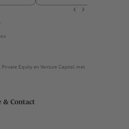
s
box
Private Equity en Venture Capital, met
e & Contact