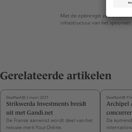
Met de opbrengst zou Deutsche 
infrastructuur van het spoornet.
Gerelateerde artikelen
Dealflash
Dealflash
2 maart 2023
9 f
Strikwerda Investments breidt
Archipel
uit met Gandi.net
concurre
De Franse aanwinst wordt deel van het
De komende
nieuwe merk Your.Online.
internationa