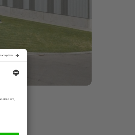
n voor
nley
en
 nu de
chenker pas