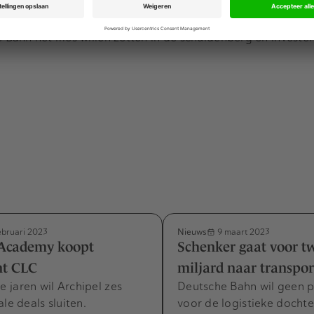
Advertentie
Bahn het mes willen zetten in de schuldenberg en invester
Nieuws
ebruari 2023
9 maart 2023
 Academy koopt
Schenker gaat voor tw
nt CLC
miljard naar transpor
 jaren wil Archipel zes
Deutsche Bahn wil geen p
le deals sluiten.
voor de logistieke dochte