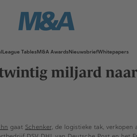
l
League Tables
M&A Awards
Nieuwsbrief
Whitepapers
twintig miljard naa
ahn
gaat
Schenker,
de logistieke tak, verkopen 
tbedrijf DSV DHL van Deutsche Post en het Fr