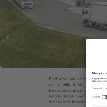
Eind vorig jaar werd bekend dat
twintig miljard dollar. Dat pla
Deutsche Bank
zijn aangetrokke
laatste details over een nader
in het derde kwartaal van dit jaa