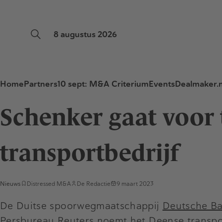
8 augustus 2026
Home
Partners
10 sept: M&A Criterium
Events
Dealmaker.n
Schenker gaat voor 
transportbedrijf
Nieuws
Distressed M&A
De Redactie
9 maart 2023
De Duitse spoorwegmaatschappij
Deutsche B
Persbureau Reuters noemt het Deense transpor