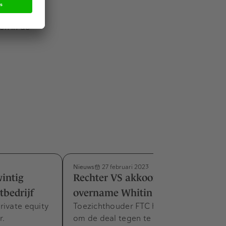
en in de
Nieuws
27 februari 2023
intig
Rechter VS akkoord met
tbedrijf
overname Whitin door Meta
rivate equity
Toezichthouder FTC heeft geprobeerd
r.
om de deal tegen te houden.