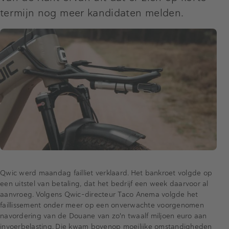
termijn nog meer kandidaten melden.
Qwic werd maandag failliet verklaard. Het bankroet volgde op
een uitstel van betaling, dat het bedrijf een week daarvoor al
aanvroeg. Volgens Qwic-directeur Taco Anema volgde het
faillissement onder meer op een onverwachte voorgenomen
navordering van de Douane van zo'n twaalf miljoen euro aan
invoerbelasting. Die kwam bovenop moeilijke omstandigheden