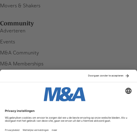
Movers & Shakers
Community
Adverteren
Events
M&A Community
M&A Memberships
League Tables
M&A Magazine
Partners
Service & Contact
Contact
FAQ