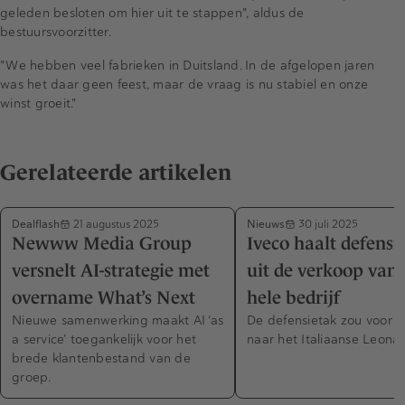
geleden besloten om hier uit te stappen", aldus de
bestuursvoorzitter.
"We hebben veel fabrieken in Duitsland. In de afgelopen jaren
was het daar geen feest, maar de vraag is nu stabiel en onze
winst groeit."
Gerelateerde artikelen
Dealflash
Nieuws
21 augustus 2025
30 juli 2025
Newww Media Group
Iveco haalt defensi
versnelt AI-strategie met
uit de verkoop van 
overname What’s Next
hele bedrijf
Nieuwe samenwerking maakt AI ‘as
De defensietak zou voor 1,
a service’ toegankelijk voor het
naar het Italiaanse Leona
brede klantenbestand van de
groep.