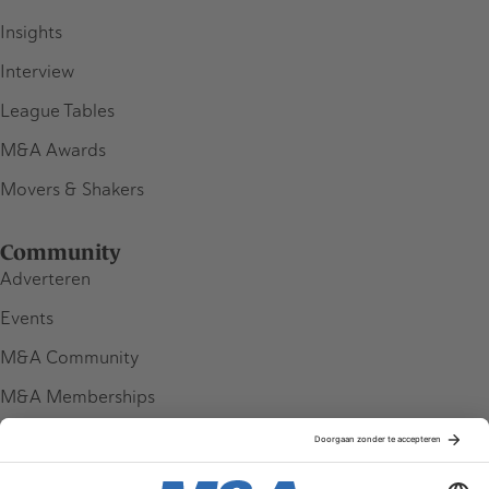
Insights
Interview
League Tables
M&A Awards
Movers & Shakers
Community
Adverteren
Events
M&A Community
M&A Memberships
League Tables
M&A Magazine