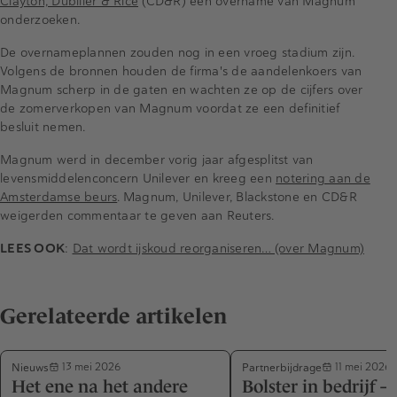
Clayton, Dubilier & Rice
(CD&R) een overname van Magnum
onderzoeken.
De overnameplannen zouden nog in een vroeg stadium zijn.
Volgens de bronnen houden de firma's de aandelenkoers van
Magnum scherp in de gaten en wachten ze op de cijfers over
de zomerverkopen van Magnum voordat ze een definitief
besluit nemen.
Magnum werd in december vorig jaar afgesplitst van
levensmiddelenconcern Unilever en kreeg een
notering aan de
Amsterdamse beurs
. Magnum, Unilever, Blackstone en CD&R
weigerden commentaar te geven aan Reuters.
LEES OOK
:
Dat wordt ijskoud reorganiseren… (over Magnum)
Gerelateerde artikelen
Nieuws
Partnerbijdrage
13 mei 2026
11 mei 2026
Het ene na het andere
Bolster in bedrijf –