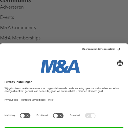
Community
Adverteren
Events
M&A Community
M&A Memberships
League Tables
M&A Magazine
Partners
Service & Contact
Contact
FAQ
Werken bij ons
Privacy Policy