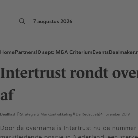
7 augustus 2026
Home
Partners
10 sept: M&A Criterium
Events
Dealmaker.n
Intertrust rondt o
af
Dealflash
Strategie & Marktontwikkeling
De Redactie
4 november 2019
Door de overname is Intertrust nu de nummer 
marktleidende positie in Nederland, een ster