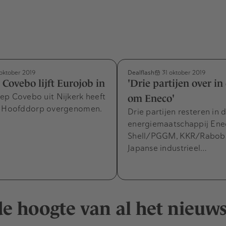
Dealflash
oktober 2019
31 oktober 2019
 Covebo lijft Eurojob in
'Drie partijen over in 
ep Covebo uit Nijkerk heeft
om Eneco'
t Hoofddorp overgenomen.
Drie partijen resteren in 
energiemaatschappij Ene
Shell/PGGM, KKR/Raboba
Japanse industrieel…
 de hoogte van al het nieuw