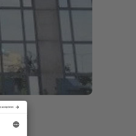
Payment
n Intertrust
an Payment