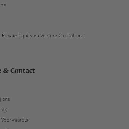
box
Private Equity en Venture Capital, met
e & Contact
j ons
licy
 Voorwaarden