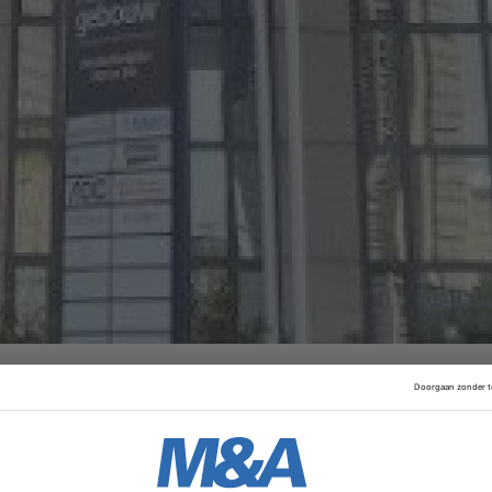
 vergunning van De Nederlandsche Bank verkregen om als 
ls enige onderneming in haar sector met deze vergunning ka
 verlenen aan haar klanten, na de invoering van de Europe
 de Nederlandse wetgeving.