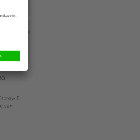
varen en
iness is een
profiteren
jdende fusies
ieden van
vol te laten
MRO
 Escrow &
ie van