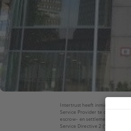
Intertrust heeft inmiddels een
Service Provider te opereren. A
escrow- en settlement services
Service Directive 2 (“PSD2”) in