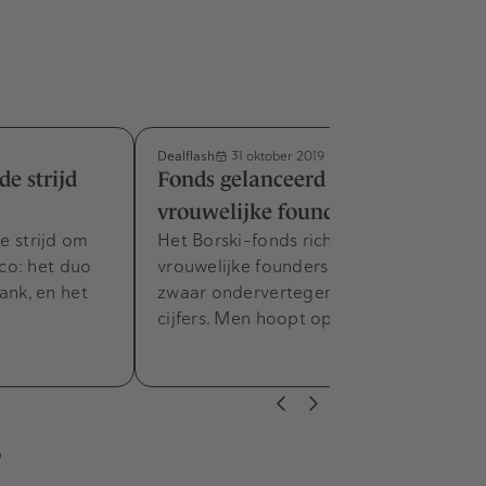
Dealflash
31 oktober 2019
de strijd
Fonds gelanceerd voor
vrouwelijke founders
de strijd om
Het Borski-fonds richt zich op
co: het duo
vrouwelijke founders, een groep die
nk, en het
zwaar ondervertegenwoordigd is in de
cijfers. Men hoopt op een funding…
s