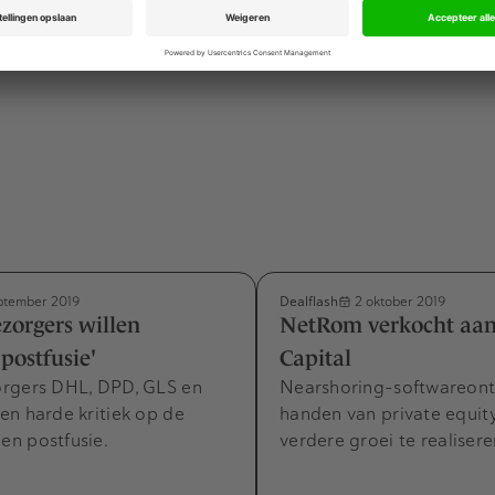
Advertentie
Dealflash
ptember 2019
2 oktober 2019
zorgers willen
NetRom verkocht aan
postfusie'
Capital
rgers DHL, DPD, GLS en
Nearshoring-softwareont
en harde kritiek op de
handen van private equit
n postfusie.
verdere groei te realisere