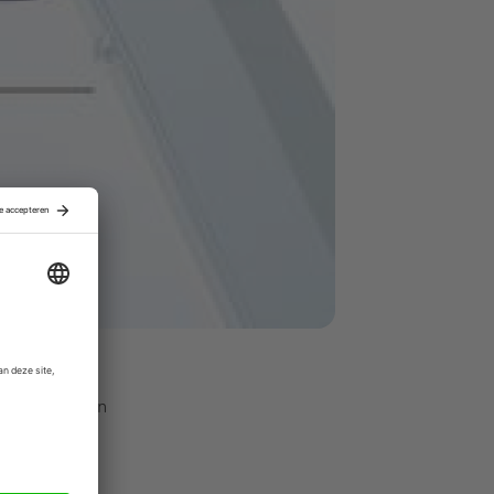
Angola,
opgebouwd aan
van de