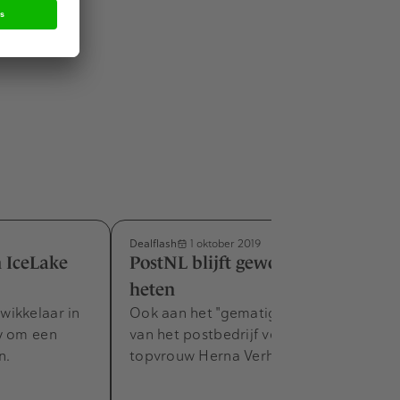
Dealflash
1 oktober 2019
 IceLake
PostNL blijft gewoon PostNL
heten
wikkelaar in
Ook aan het "gematigde prijsbeleid"
y om een
van het postbedrijf verandert volgens
n.
topvrouw Herna Verhagen niets.