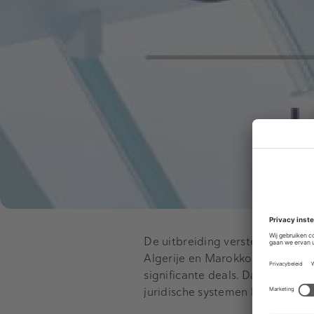
De uitbreiding verstevigt de aa
Algerije en Marokko. In de afg
significante deals. Dat onderst
juridische systemen binnen het 