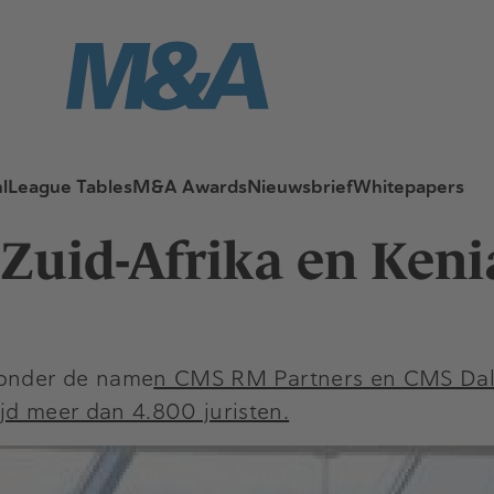
l
League Tables
M&A Awards
Nieuwsbrief
Whitepapers
 Zuid-Afrika en Keni
 onder de name
n CMS RM Partners en CMS Dal
jd meer dan 4.800 juristen.