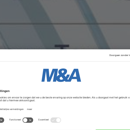
nwezigheid van CMS in Afrika, dat ook al kantoren heeft in 
elopen ruim 50 jaar heeft CMS in Afrika een track record 
reept de diepgaande kennis van het kantoor op het gebied 
continent.