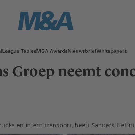
l
League Tables
M&A Awards
Nieuwsbrief
Whitepapers
ns Groep neemt conc
ftrucks en intern transport, heeft Sanders Hef