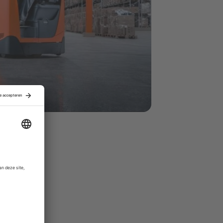
gen in
aan Judith
mmercieel
et centrale
en.