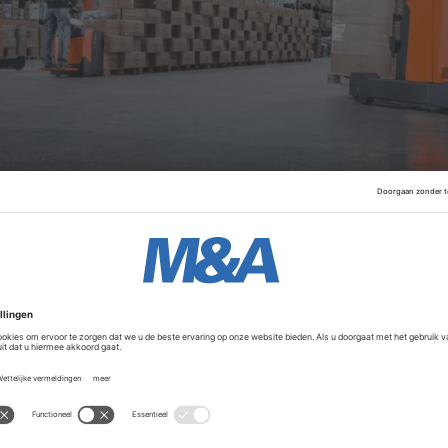
r vestigingen. Naast Maasdijk heeft het bedrijf ook vestigin
d Koninkrijk.
Advertentie
ers Heftrucks draagt na 22 jaar de dagelijkse leiding over 
ls Manager Operations aan de organisatie verbonden is. Co
 onder leiding van Sales Manager Bas van den Heuvel als h
rt Sanders blijft de komende periode als adviseur betrokk