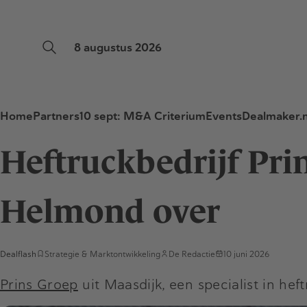
8 augustus 2026
Home
Partners
10 sept: M&A Criterium
Events
Dealmaker.n
Heftruckbedrijf Pri
Helmond over
Dealflash
Strategie & Marktontwikkeling
De Redactie
10 juni 2026
Prins Groep
uit Maasdijk, een specialist in he