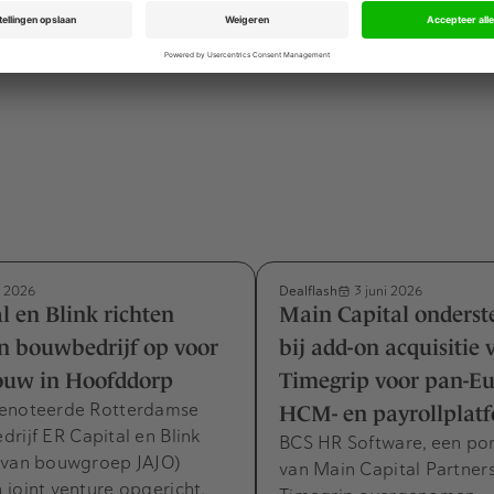
 zijn niet bekendgemaakt.
Dealflash
i 2026
3 juni 2026
l en Blink richten
Main Capital onderst
n bouwbedrijf op voor
bij add-on acquisitie 
uw in Hoofddorp
Timegrip voor pan-E
enoteerde Rotterdamse
HCM- en payrollplat
rijf ER Capital en Blink
BCS HR Software, een port
 van bouwgroep JAJO)
van Main Capital Partners
joint venture opgericht.