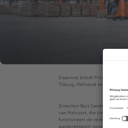
Daarmee breidt Prins uit tot vie
Tilburg, Helmond en het Verenig
Directeur Bart Sanders van Sand
van Helvoort, die sinds 2019 a
functioneert de verkoopafdeling
aanspreekpunt voor de markt. Ba