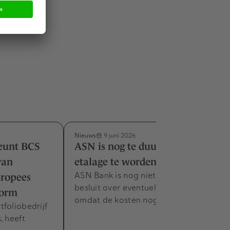
Nieuws
9 juni 2026
eunt BCS
ASN is nog te duur om in de
van
etalage te worden gezet
ASN Bank is nog niet klaar voor een
uropees
besluit over eventuele privatisering,
form
omdat de kosten nog te hoog zijn.
foliobedrijf
, heeft