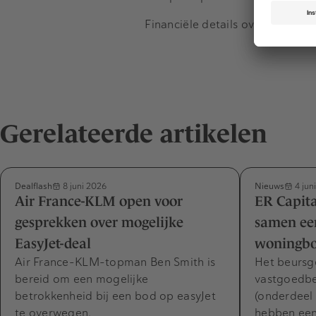
Financiële details over de deal
Gerelateerde artikelen
Dealflash
Nieuws
8 juni 2026
4 jun
Air France-KLM open voor
ER Capita
gesprekken over mogelijke
samen ee
EasyJet-deal
woningbo
Air France-KLM-topman Ben Smith is
Het beursg
bereid om een mogelijke
vastgoedbed
betrokkenheid bij een bod op easyJet
(onderdeel
te overwegen.
hebben een 