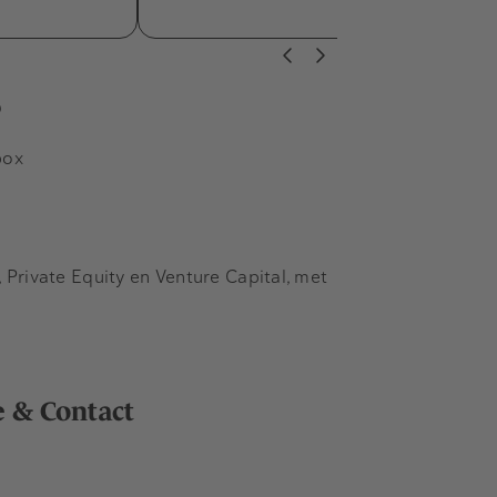
s
box
Private Equity en Venture Capital, met
e & Contact