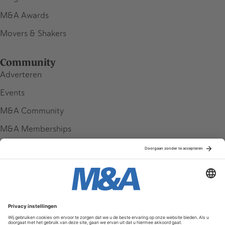
M&A Awards
Movers & Shakers
Community
Adverteren
Events
M&A Community
M&A Memberships
League Tables
M&A Magazine
Partners
Service & Contact
Contact