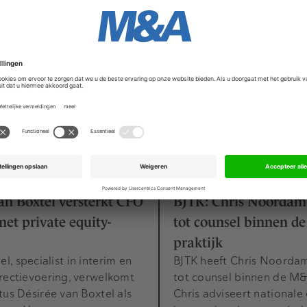
van bedrijven. Samen willen we bedrijven laten groeien die 
r ook echte impact maken.”
ers
Movers & Shakers
4 augustus 2026
7 juli 2026
an Boxtel versterkt CFO
BJTK: Chris Noorda
et private equity-
tot counsel binnen d
praktijk
, specialist in interim en
BJTK heeft Chris Noord
rectievoering, verwelkomt
tot counsel binnen de M&
tus Désirée van Boxtel als
Chris adviseert nationale