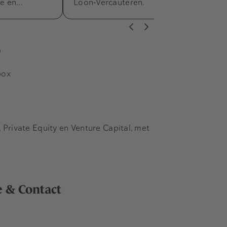
he en…
Loon‑Vercauteren.
s
box
Private Equity en Venture Capital, met
e & Contact