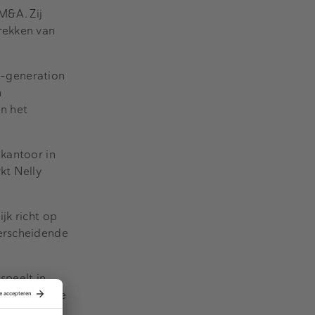
 M&A. Zij
rekken van
xt-generation
n
n het
 kantoor in
kt Nelly
jk richt op
derscheidende
speelt in
rken we onze
s nog beter