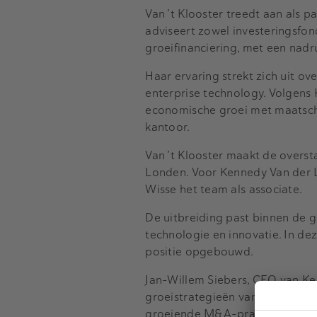
Van ’t Klooster treedt aan als p
adviseert zowel investeringsfo
groeifinanciering, met een nad
Haar ervaring strekt zich uit ov
enterprise technology. Volgens 
economische groei met maatsch
kantoor.
Van ’t Klooster maakt de overst
Londen. Voor Kennedy Van der La
Wisse het team als associate.
De uitbreiding past binnen de g
technologie en innovatie. In d
positie opgebouwd.
Jan-Willem Siebers, CEO van Ken
groeistrategieën van bedrijven
groeiende M&A-praktijk en onze