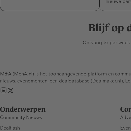
nieuwe par
Blijf op
Ontvang 3x per week d
M&A (MenA.nl) is het toonaangevende platform en communit
nieuws, evenementen, een dealdatabase (Dealmaker.nl), L
Onderwerpen
Co
Community Nieuws
Adve
Dealflash
Even