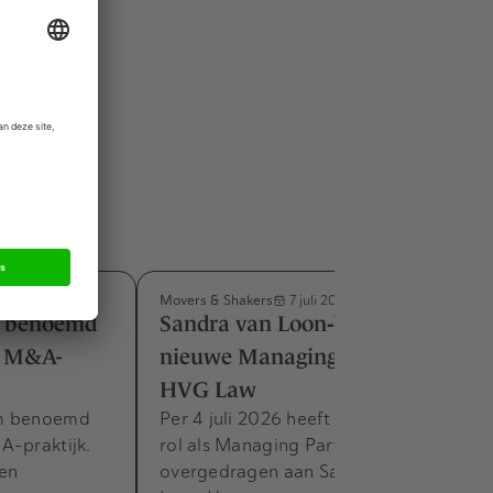
niet alleen
Movers & Shakers
7 juli 2026
m benoemd
Sandra van Loon‑Vercauteren
e M&A-
nieuwe Managing Partner bij
HVG Law
am benoemd
Per 4 juli 2026 heeft Frank Zandee zijn
A-praktijk.
rol als Managing Partner van HVG Law
 en
overgedragen aan Sandra van