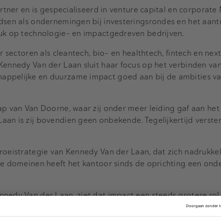
artner en is gespecialiseerd in venture capital en corporate
ndsen als ondernemingen bij investeringsrondes en het aant
ruk op technologie- en impactgedreven bedrijven.
er sectoren als cleantech, bio- en healthtech, fintech en ne
Kennedy Van der Laan sluit haar focus op het verbinden va
appelijke en duurzame impact goed aan bij de ambities va
ap van Van Doorne, waar zij onder meer leiding gaf aan het
an is zij bovendien geen onbekende. Tegelijkertijd verster
roeistrategie van Kennedy Van der Laan, dat zich nadrukkeli
eze domeinen heeft het kantoor sinds de oprichting een on
nedy Van der Laan, ziet dat impact een steeds grotere rol 
 en investeerders. “Met de komst van Hanne en Nelly verste
 venture capital-slagkracht om oprichters en investeerder