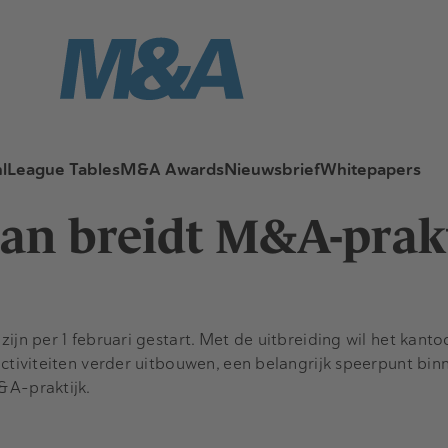
l
League Tables
M&A Awards
Nieuwsbrief
Whitepapers
an breidt M&A-prakt
ijn per 1 februari gestart. Met de uitbreiding wil het kantoo
activiteiten verder uitbouwen, een belangrijk speerpunt bin
&A-praktijk.