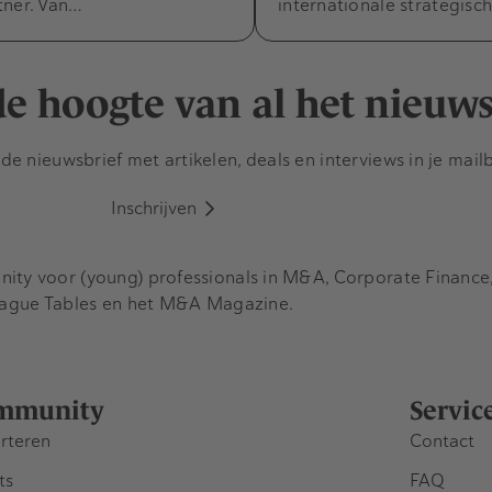
tner. Van…
internationale strategisc
 de hoogte van al het nieuw
e nieuwsbrief met artikelen, deals en interviews in je mail
Inschrijven
y voor (young) professionals in M&A, Corporate Finance, 
eague Tables en het M&A Magazine.
mmunity
Servic
rteren
Contact
ts
FAQ