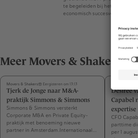
te begeleiden bij het opschalen 
economisch succesvol zijn, maa
Meer Movers & Shakers
Movers & Shakers
Movers & Shak
Eergisteren om 13:13
Tjerk de Jonge naar M&A-
Désirée v
praktijk Simmons & Simmons
Capabel m
Simmons & Simmons versterkt
expertise
Corporate M&A en Private Equity-
CFO Capabel
praktijk met benoeming nieuwe
parttime di
partner in Amsterdam.Internationaal…
per 1 augus