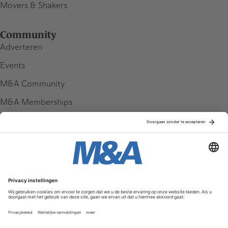
Movers & Shakers
Community
Adverteren
Events
M&A Community
M&A Memberships
League Tables
M&A Magazine
Partners
Service & Contact
Contact
FAQ