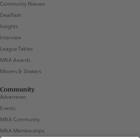
Community Nieuws
Dealflash
Insights
Interview
League Tables
M&A Awards
Movers & Shakers
Community
Adverteren
Events
M&A Community
M&A Memberships