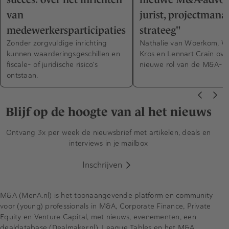
van
jurist, projectmana
medewerkersparticipaties
strateeg"
Zonder zorgvuldige inrichting
Nathalie van Woerkom, W
kunnen waarderingsgeschillen en
Kros en Lennart Crain ove
fiscale- of juridische risico’s
nieuwe rol van de M&A-a
ontstaan.
Blijf op de hoogte van al het nieuws
Ontvang 3x per week de nieuwsbrief met artikelen, deals en
interviews in je mailbox
Inschrijven
M&A (MenA.nl) is het toonaangevende platform en community
voor (young) professionals in M&A, Corporate Finance, Private
Equity en Venture Capital, met nieuws, evenementen, een
dealdatabase (Dealmaker.nl), League Tables en het M&A