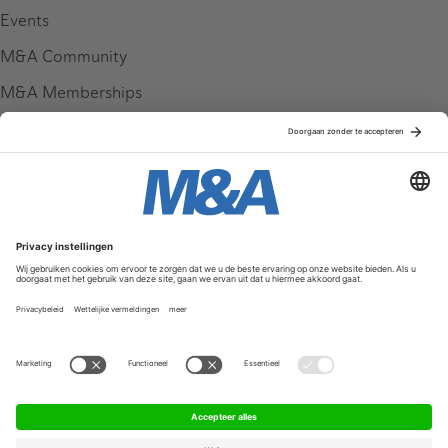
Events
M&A Community
M&A Memberships
League Tables
M&A Magazine
Partners
Service & Contact
Contact
FAQ
Werken bij ons
Privacy Policy
Algemene Voorwaarden