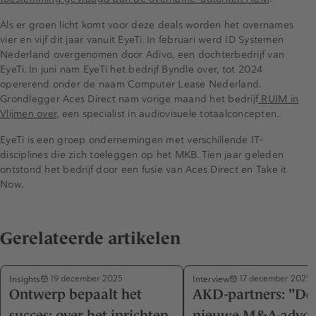
Als er groen licht komt voor deze deals worden het overnames
vier en vijf dit jaar vanuit EyeTi. In februari werd ID Systemen
Nederland overgenomen door Adivo, een dochterbedrijf van
EyeTi. In juni nam EyeTi het bedrijf Byndle over, tot 2024
opererend onder de naam Computer Lease Nederland.
Grondlegger Aces Direct nam vorige maand het bedrijf
RUIM in
Vlijmen over
, een specialist in audiovisuele totaalconcepten..
EyeTi is een groep ondernemingen met verschillende IT-
disciplines die zich toeleggen op het MKB. Tien jaar geleden
ontstond het bedrijf door een fusie van Aces Direct en Take it
Now.
Gerelateerde artikelen
Insights
Interview
19 december 2025
17 december 2025
Ontwerp bepaalt het
AKD-partners: "De
succes: over het inrichten
nieuwe M&A-advoc