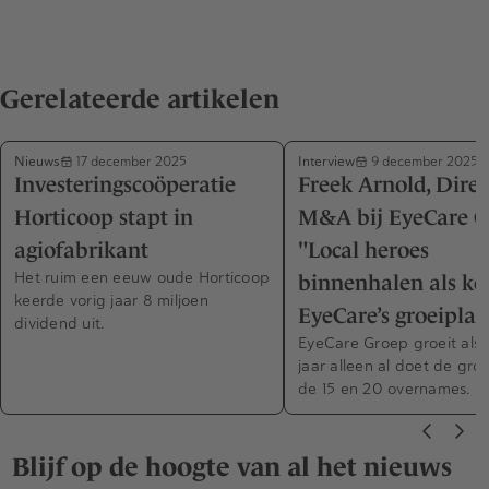
Gerelateerde artikelen
Nieuws
Interview
17 december 2025
9 december 2025
Investeringscoöperatie
Freek Arnold, Dire
Horticoop stapt in
M&A bij EyeCare G
agiofabrikant
"Local heroes
Het ruim een eeuw oude Horticoop
binnenhalen als ke
keerde vorig jaar 8 miljoen
EyeCare’s groeiplan
dividend uit.
EyeCare Groep groeit als k
jaar alleen al doet de gro
de 15 en 20 overnames.
Blijf op de hoogte van al het nieuws