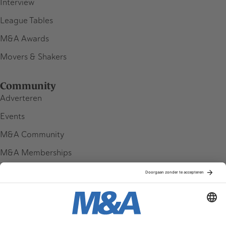
Interview
League Tables
M&A Awards
Movers & Shakers
Community
Adverteren
Events
M&A Community
M&A Memberships
League Tables
M&A Magazine
Partners