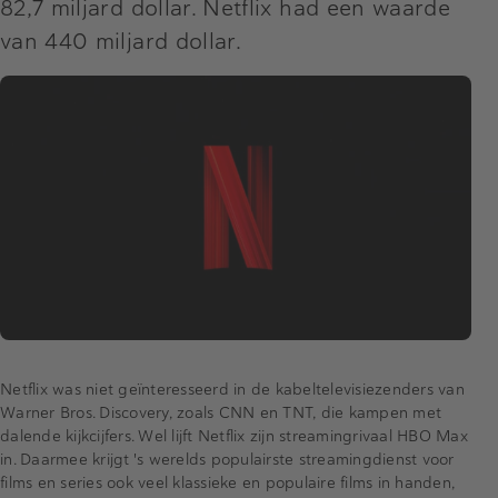
82,7 miljard dollar. Netflix had een waarde
van 440 miljard dollar.
Netflix was niet geïnteresseerd in de kabeltelevisiezenders van
Warner Bros. Discovery, zoals CNN en TNT, die kampen met
dalende kijkcijfers. Wel lijft Netflix zijn streamingrivaal HBO Max
in. Daarmee krijgt 's werelds populairste streamingdienst voor
films en series ook veel klassieke en populaire films in handen,