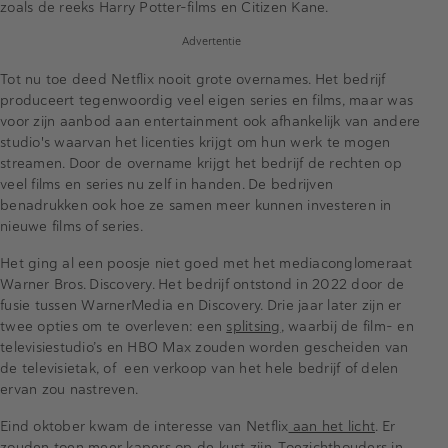
zoals de reeks Harry Potter-films en Citizen Kane.
Advertentie
Tot nu toe deed Netflix nooit grote overnames. Het bedrijf
produceert tegenwoordig veel eigen series en films, maar was
voor zijn aanbod aan entertainment ook afhankelijk van andere
studio's waarvan het licenties krijgt om hun werk te mogen
streamen. Door de overname krijgt het bedrijf de rechten op
veel films en series nu zelf in handen. De bedrijven
benadrukken ook hoe ze samen meer kunnen investeren in
nieuwe films of series.
Het ging al een poosje niet goed met het mediaconglomeraat
Warner Bros. Discovery. Het bedrijf ontstond in 2022 door de
fusie tussen WarnerMedia en Discovery. Drie jaar later zijn er
twee opties om te overleven: een
splitsing
, waarbij de film- en
televisiestudio’s en HBO Max zouden worden gescheiden van
de televisietak, of een verkoop van het hele bedrijf of delen
ervan zou nastreven.
Eind oktober kwam de interesse van Netflix
aan het licht
. Er
zouden toen
meer kapers op de kust zijn
. Toezichthouders in