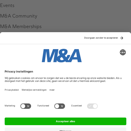
Events
M&A Community
M&A Memberships
League Tables
M&A Magazine
Partners
Service & Contact
Contact
FAQ
Werken bij ons
Privacy Policy
Algemene Voorwaarden