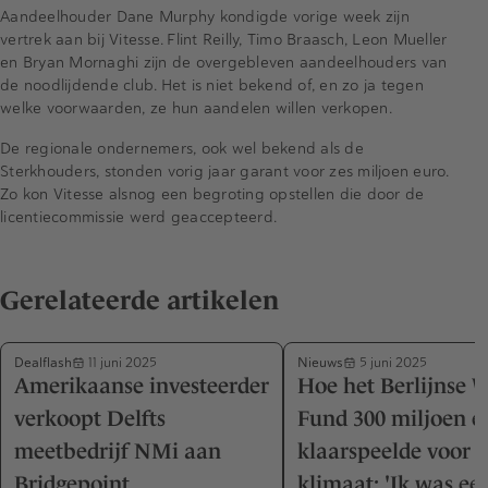
Aandeelhouder Dane Murphy kondigde vorige week zijn
vertrek aan bij Vitesse. Flint Reilly, Timo Braasch, Leon Mueller
en Bryan Mornaghi zijn de overgebleven aandeelhouders van
de noodlijdende club. Het is niet bekend of, en zo ja tegen
welke voorwaarden, ze hun aandelen willen verkopen.
De regionale ondernemers, ook wel bekend als de
Sterkhouders, stonden vorig jaar garant voor zes miljoen euro.
Zo kon Vitesse alsnog een begroting opstellen die door de
licentiecommissie werd geaccepteerd.
Gerelateerde artikelen
Dealflash
Nieuws
11 juni 2025
5 juni 2025
Amerikaanse investeerder
Hoe het Berlijnse 
verkoopt Delfts
Fund 300 miljoen e
meetbedrijf NMi aan
klaarspeelde voor h
Bridgepoint
klimaat: 'Ik was eer