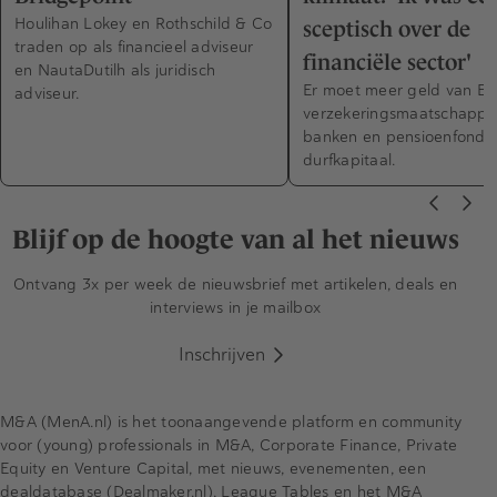
Houlihan Lokey en Rothschild & Co
sceptisch over de
traden op als financieel adviseur
financiële sector'
en NautaDutilh als juridisch
Er moet meer geld van Eu
adviseur.
verzekeringsmaatschappij
banken en pensioenfonds
durfkapitaal.
Blijf op de hoogte van al het nieuws
Ontvang 3x per week de nieuwsbrief met artikelen, deals en
interviews in je mailbox
Inschrijven
M&A (MenA.nl) is het toonaangevende platform en community
voor (young) professionals in M&A, Corporate Finance, Private
Equity en Venture Capital, met nieuws, evenementen, een
dealdatabase (Dealmaker.nl), League Tables en het M&A