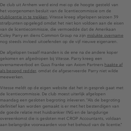
De club uit Arnhem werd eind mei op de hoogte gesteld van
het voorgenomen besluit van de licentiecommissie om de
clublicentie in te trekken
. Vitesse kreeg afgelopen seizoen 39
strafpunten opgelegd omdat het niet kon voldoen aan de eisen
van de licentiecommissie, die vermoedde dat de Amerikaan
Coley Parry en diens Common Group na zijn
mislukte overname
nog steeds invloed uitoefenden op de vijf nieuwe eigenaren.
De afgelopen twaalf maanden is de ene na de andere koper
gekomen en afgedropen bij Vitesse. Parry kreeg een
overnameverbod en Guus Franke van Axiom Partners
haakte af
als beoogd redder
, omdat de afgeserveerde Parry niet wilde
meewerken.
Vitesse meldt op de eigen website dat het in gesprek gaat met
de licentiecommissie. De club moest uiterlijk afgelopen
maandag een gesloten begroting inleveren. "Als de begroting
definitief kan worden gemaakt is er met het bestendigen van
de goede relatie met huisbankier ING en de langdurige
overeenkomst die is gesloten met CROP Accountants, voldaan
aan belangrijke voorwaarden voor het behoud van de licentie."