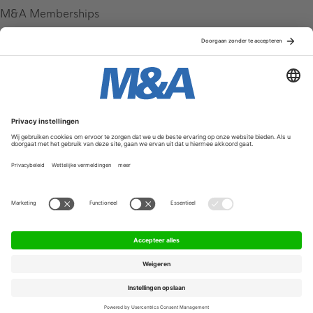
M&A Memberships
League Tables
M&A Magazine
Partners
Service & Contact
Contact
FAQ
Werken bij ons
Privacy Policy
Algemene Voorwaarden
Privacyinstellingen
© 2026 M&A