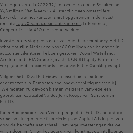
Verstegen zette in 2022 32,1 miljoen euro om en Schuiteman
16,8 miljoen. Van Meerwijk Allister zijn geen omzetcijfers
bekend, maar het kantoor is niet opgenomen in de meest
recente
top 50 van accountantskantoren
. Er komen bij
Coöperatie Unia 450 mensen te werken.
Investeerders stappen steeds vaker in de accountancy. Het FD
schat dat zij in Nederland voor 800 miljoen aan belangen in
accountantskantoren hebben gestoken. Vooral
Waterland
,
Avedon
en de
PIA Groep
zijn actief.
CNBB Equity Partners
is
vorig jaar in de accountants- en adviesketen Oamkb gestapt.
Volgens het FD zal het nieuwe consortium al meteen
onderbezet zijn. Er moeten nog ongeveer vijftig mensen bij.
“We moeten nu gewoon klanten weigeren vanwege een
gebrek aan capaciteit”, aldus Jorrit Koops van Schuiteman in
het FD.
Koen Hoogendoorn van Verstegen geeft in het FD aan dat de
samensmelting met de financiering van Capital A is ingegeven
door de behoefte aan schaal. “Vanwege investeringen die we
willen doen in ICT en het gebruik van kunstmatige intelligentie,