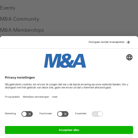
Events
M&A Community
M&A Memberships
League Tables
M&A Magazine
Partners
Service & Contact
Contact
FAQ
Werken bij ons
Privacy Policy
Algemene Voorwaarden