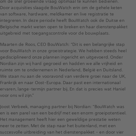
om de snel groeiende vraag optimaal te kunnen bedienen.
Door acquisities slaagde BouWatch erin om de gehele keten
van software, hardware, meldkamer en live registratie te
integreren. In deze periode heeft BouWatch ook de Duitse en
Belgische markt weten open te breken en haar dienstenpakket
uitgebreid met toegangscontrole voor de bouwplaats.
Maarten de Roos, CEO BouWatch: “Dit is een belangrijke stap
voor BouWatch in onze groeistrategie. We hebben steeds heel
gedisciplineerd onze plannen ingericht en uitgevoerd. Onder
Nordian zijn wij hard gegroeid en hadden we alle vrijheid en
ruimte om te ondernemen in Nederland, België en Duitsland.
We staan nu aan de vooravond van verdere groei naar de UK,
Frankrijk en naar Oost-Europa. Daar past een internationaal
ervaren, lange-termijn partner bij. En dat is precies wat Haniel
voor ons wil zijn.”
Joost Verbeek, managing partner bij Nordian: “BouWatch was
en is een parel van een bedrijf met een enorm groeipotentieel.
Het management heeft hier een geweldige prestatie weten
neer te zetten. Met de stap naar het buitenland, met een
succesvolle uitbreiding van het dienstenpakket – en door vier