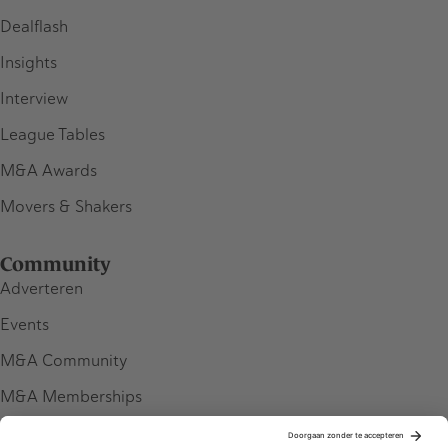
Dealflash
Insights
Interview
League Tables
M&A Awards
Movers & Shakers
Community
Adverteren
Events
M&A Community
M&A Memberships
League Tables