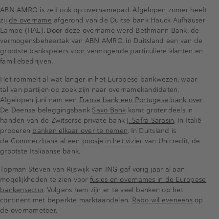
ABN AMRO is zelf ook op overnamepad. Afgelopen zomer heeft
zij
de overname
afgerond van de Duitse bank Hauck Aufhäuser
Lampe (HAL). Door deze overname werd Bethmann Bank, de
vermogensbeheertak van ABN AMRO, in Duitsland een van de
grootste bankspelers voor vermogende particuliere klanten en
familiebedrijven.
Het rommelt al wat langer in het Europese bankwezen, waar
tal van partijen op zoek zijn naar overnamekandidaten.
Afgelopen juni nam een
Franse bank een Portugese bank over
.
De Deense beleggingsbank
Saxo Bank
komt grotendeels in
handen van de Zwitserse private bank
J. Safra Sarasin
. In Italië
proberen
banken elkaar over te nemen
. In Duitsland is
de
Commerzbank al een poosje in het vizier
van Unicredit, de
grootste Italiaanse bank.
Topman Steven van Rijswijk van ING gaf vorig jaar al aan
mogelijkheden te zien voor
fusies en overnames in de Europese
bankensector
. Volgens hem zijn er te veel banken op het
continent met beperkte marktaandelen.
Rabo wil eveneens
op
de overnametoer.