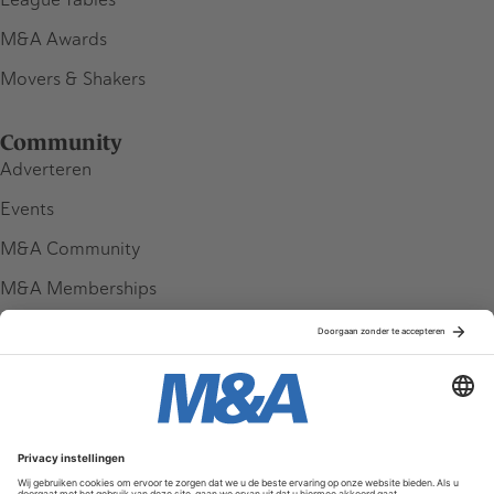
M&A Awards
Movers & Shakers
Community
Adverteren
Events
M&A Community
M&A Memberships
League Tables
M&A Magazine
Partners
Service & Contact