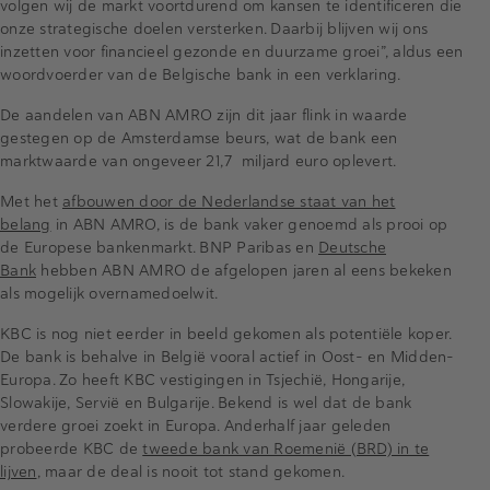
volgen wij de markt voortdurend om kansen te identificeren die
onze strategische doelen versterken. Daarbij blijven wij ons
inzetten voor financieel gezonde en duurzame groei”, aldus een
woordvoerder van de Belgische bank in een verklaring.
De aandelen van ABN AMRO zijn dit jaar flink in waarde
gestegen op de Amsterdamse beurs, wat de bank een
marktwaarde van ongeveer 21,7 miljard euro oplevert.
Met het
afbouwen door de Nederlandse staat van het
belang
in ABN AMRO, is de bank vaker genoemd als prooi op
de Europese bankenmarkt. BNP Paribas en
Deutsche
Bank
hebben ABN AMRO de afgelopen jaren al eens bekeken
als mogelijk overnamedoelwit.
KBC is nog niet eerder in beeld gekomen als potentiële koper.
De bank is behalve in België vooral actief in Oost- en Midden-
Europa. Zo heeft KBC vestigingen in Tsjechië, Hongarije,
Slowakije, Servië en Bulgarije. Bekend is wel dat de bank
verdere groei zoekt in Europa. Anderhalf jaar geleden
probeerde KBC de
tweede bank van Roemenië (BRD) in te
lijven
, maar de deal is nooit tot stand gekomen.