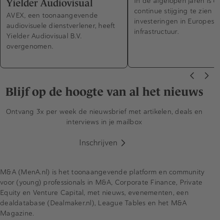
In de afgelopen jaren is e
Yielder Audiovisual
continue stijging te zien in
AVEX, een toonaangevende
investeringen in Europese
audiovisuele dienstverlener, heeft
infrastructuur.
Yielder Audiovisual B.V.
overgenomen.
Blijf op de hoogte van al het nieuws
Ontvang 3x per week de nieuwsbrief met artikelen, deals en
interviews in je mailbox
Inschrijven
M&A (MenA.nl) is het toonaangevende platform en community
voor (young) professionals in M&A, Corporate Finance, Private
Equity en Venture Capital, met nieuws, evenementen, een
dealdatabase (Dealmaker.nl), League Tables en het M&A
Magazine.