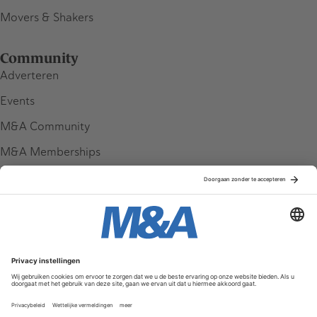
Movers & Shakers
Community
Adverteren
Events
M&A Community
M&A Memberships
League Tables
M&A Magazine
Partners
Service & Contact
Contact
FAQ