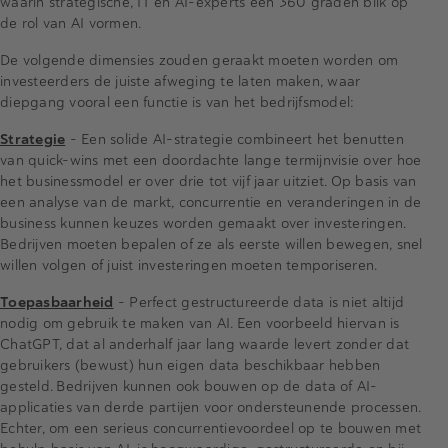
waarin strategische, IT en AI-experts een 360 graden blik op
de rol van AI vormen.
De volgende dimensies zouden geraakt moeten worden om
investeerders de juiste afweging te laten maken, waar
diepgang vooral een functie is van het bedrijfsmodel:
Strategie
– Een solide AI-strategie combineert het benutten
van quick-wins met een doordachte lange termijnvisie over hoe
het businessmodel er over drie tot vijf jaar uitziet. Op basis van
een analyse van de markt, concurrentie en veranderingen in de
business kunnen keuzes worden gemaakt over investeringen.
Bedrijven moeten bepalen of ze als eerste willen bewegen, snel
willen volgen of juist investeringen moeten temporiseren.
Toepasbaarheid
– Perfect gestructureerde data is niet altijd
nodig om gebruik te maken van AI. Een voorbeeld hiervan is
ChatGPT, dat al anderhalf jaar lang waarde levert zonder dat
gebruikers (bewust) hun eigen data beschikbaar hebben
gesteld. Bedrijven kunnen ook bouwen op de data of AI-
applicaties van derde partijen voor ondersteunende processen.
Echter, om een serieus concurrentievoordeel op te bouwen met