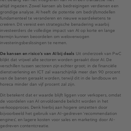
altijd ingezien. Zowel kansen als bedreigingen verdienen een
grondige analyse. AI heeft de potentie om bedrijfsmodellen
fundamenteel te veranderen en nieuwe waardeketens te
creëren. Dit vereist een strategische benadering waarbij
investeerders de volledige impact van AI op korte en lange
termijn kunnen beoordelen om weloverwogen
investeringsbeslissingen te nemen.
De kansen en risico’s van AI bij deals
Uit onderzoek van PwC
blijkt dat vrijwel alle sectoren worden geraakt door AI. De
verschillen tussen sectoren zijn echter groot; in de financiële
dienstverlening en ICT zal waarschijnlijk meer dan 90 procent
van de banen geraakt worden, terwijl dit in de landbouw en
horeca minder dan vijf procent zal zijn.
Dit betekent dat er waarde blijft liggen voor verkopers, omdat
de voordelen van AI onvoldoende belicht worden in het
verkoopproces. Denk hierbij aan hogere omzetten door
bijvoorbeeld het gebruik van AI-gedreven ‘recommendation
engines’, en lagere kosten voor sales en marketing door AI-
gedreven contentcreatie.