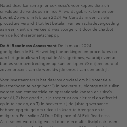
Naast deze kansen zijn er ook risico's voor kopers die zich
onvoldoende verdiepen in hoe AI wordt gebruikt binnen een
bedrijf. Zo werd in februari 2024 Air Canada in een civiele
procedure
verplicht tot het betalen van een schadevergoedin
g
aan een klant die verkeerd was voorgelicht door de chatbot
van de luchtvaartmaatschappij.
De AI Readiness Assessment
De in maart 2024
goedgekeurde EU AI-wet legt beperkingen en procedures op
aan het gebruik van bepaalde AI-algoritmes, waarbij eventuele
boetes voor overtredingen op kunnen lopen 35 miljoen euro of
zeven procent van de wereldwijde omzet van een bedrijf.
Voor investeerders is het daarom cruciaal om bij potentiële
investeringen te begrijpen: 1) in hoeverre zij blootgesteld zullen
worden aan commerciële en operationele kansen en risico’s
door AI, 2) hoe goed zij zijn toegerust om hier snel en effectief
op in te spelen, en 3) in hoeverre zij de juiste governance
hebben opgetuigd om risico's in kaart te brengen en te
mitigeren. Een solide AI Due Diligence of AI Exit Readiness
Assessment wordt uitgevoerd door een multi-disciplinair team