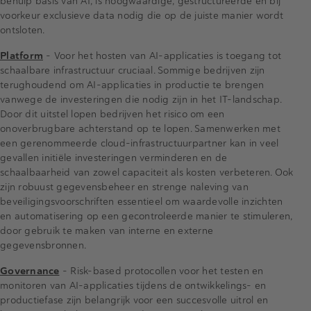
behulp basis van AI, is hoogwaardige, gestructureerde en bij
voorkeur exclusieve data nodig die op de juiste manier wordt
ontsloten.
Platform
– Voor het hosten van AI-applicaties is toegang tot
schaalbare infrastructuur cruciaal. Sommige bedrijven zijn
terughoudend om AI-applicaties in productie te brengen
vanwege de investeringen die nodig zijn in het IT-landschap.
Door dit uitstel lopen bedrijven het risico om een
onoverbrugbare achterstand op te lopen. Samenwerken met
een gerenommeerde cloud-infrastructuurpartner kan in veel
gevallen initiële investeringen verminderen en de
schaalbaarheid van zowel capaciteit als kosten verbeteren. Ook
zijn robuust gegevensbeheer en strenge naleving van
beveiligingsvoorschriften essentieel om waardevolle inzichten
en automatisering op een gecontroleerde manier te stimuleren,
door gebruik te maken van interne en externe
gegevensbronnen.
Governance
– Risk-based protocollen voor het testen en
monitoren van AI-applicaties tijdens de ontwikkelings- en
productiefase zijn belangrijk voor een succesvolle uitrol en