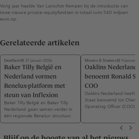
Vorig jaar haalde Van Lanschot Kempen bij de introductie van
twee nieuwe private-equityfondsen in totaal ruim 540 miljoen
euro op.
Gerelateerde artikelen
Dealflash
Movers & Shakers
27 januari 2026
9 januari 
Baker Tilly België en
Oaklins Nederland
Nederland vormen
benoemt Ronald Sta
Benelux-platform met
COO
Oaklins Nederland heeft 
steun van Inflexion
Staat benoemd tot Chief
Baker Tilly België en Baker Tilly
Operating Officer (COO).
Nederland gaan samen verder in
één regionale Benelux-structuur.
Blijf op de hoogte van al het nieuws