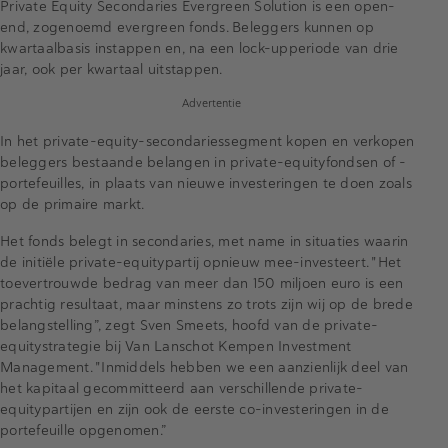
Private Equity Secondaries Evergreen Solution is een open-
end, zogenoemd evergreen fonds. Beleggers kunnen op
kwartaalbasis instappen en, na een lock-upperiode van drie
jaar, ook per kwartaal uitstappen.
Advertentie
In het private-equity-secondariessegment kopen en verkopen
beleggers bestaande belangen in private-equityfondsen of -
portefeuilles, in plaats van nieuwe investeringen te doen zoals
op de primaire markt.
Het fonds belegt in secondaries, met name in situaties waarin
de initiële private-equitypartij opnieuw mee-investeert. "Het
toevertrouwde bedrag van meer dan 150 miljoen euro is een
prachtig resultaat, maar minstens zo trots zijn wij op de brede
belangstelling”, zegt Sven Smeets, hoofd van de private-
equitystrategie bij Van Lanschot Kempen Investment
Management. "Inmiddels hebben we een aanzienlijk deel van
het kapitaal gecommitteerd aan verschillende private-
equitypartijen en zijn ook de eerste co-investeringen in de
portefeuille opgenomen.”