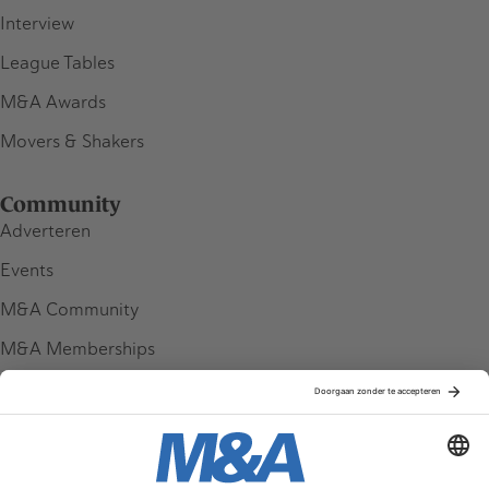
Interview
League Tables
M&A Awards
Movers & Shakers
Community
Adverteren
Events
M&A Community
M&A Memberships
League Tables
M&A Magazine
Partners