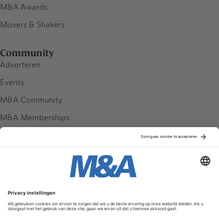
M&A Awards
Movers & Shakers
Community
Adverteren
Events
M&A Community
M&A Memberships
League Tables
M&A Magazine
Partners
Service & Contact
Contact