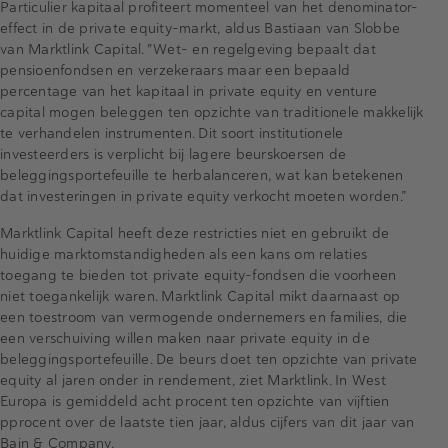
Particulier kapitaal profiteert momenteel van het denominator-
effect in de private equity-markt, aldus Bastiaan van Slobbe
van Marktlink Capital. "Wet- en regelgeving bepaalt dat
pensioenfondsen en verzekeraars maar een bepaald
percentage van het kapitaal in private equity en venture
capital mogen beleggen ten opzichte van traditionele makkelijk
te verhandelen instrumenten. Dit soort institutionele
investeerders is verplicht bij lagere beurskoersen de
beleggingsportefeuille te herbalanceren, wat kan betekenen
dat investeringen in private equity verkocht moeten worden.”
Marktlink Capital heeft deze restricties niet en gebruikt de
huidige marktomstandigheden als een kans om relaties
toegang te bieden tot private equity-fondsen die voorheen
niet toegankelijk waren. Marktlink Capital mikt daarnaast op
een toestroom van vermogende ondernemers en families, die
een verschuiving willen maken naar private equity in de
beleggingsportefeuille. De beurs doet ten opzichte van private
equity al jaren onder in rendement, ziet Marktlink. In West
Europa is gemiddeld acht procent ten opzichte van vijftien
pprocent over de laatste tien jaar, aldus cijfers van dit jaar van
Bain & Company.