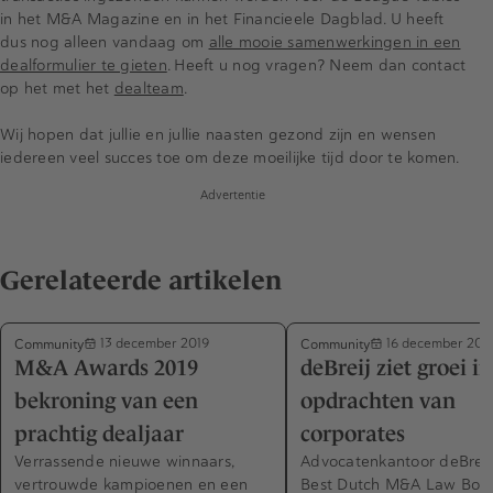
in het M&A Magazine en in het Financieele Dagblad. U heeft
dus nog alleen vandaag om
alle mooie samenwerkingen in een
dealformulier te gieten
. Heeft u nog vragen? Neem dan contact
op het met het
dealteam
.
Wij hopen dat jullie en jullie naasten gezond zijn en wensen
iedereen veel succes toe om deze moeilijke tijd door te komen.
Advertentie
Gerelateerde artikelen
Community
Community
13 december 2019
16 december 201
M&A Awards 2019
deBreij ziet groei in
bekroning van een
opdrachten van
prachtig dealjaar
corporates
Verrassende nieuwe winnaars,
Advocatenkantoor deBreij 
vertrouwde kampioenen en een
Best Dutch M&A Law Bou