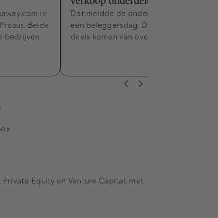
verkoop onderdelen
eaway.com in
Dat meldde de onderneming tijdens
 Prosus. Beide
een beleggersdag. De groei moet
 bedrijven
deels komen van overnames.
s
box
Private Equity en Venture Capital, met