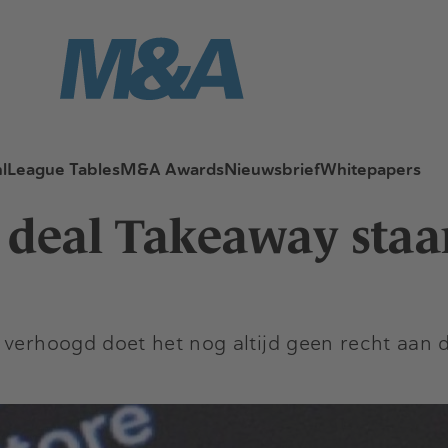
l
League Tables
M&A Awards
Nieuwsbrief
Whitepapers
er deal Takeaway sta
 verhoogd doet het nog altijd geen recht aan d