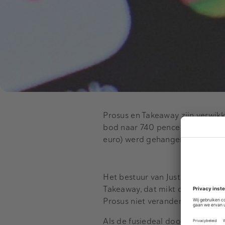
Prosus en Takeaway zijn verwik
bod naar 740 pence per aandeel 
euro) werd gehangen. Het bod v
Het bestuur van Just Eat schaar
Takeaway, dat mikt op steun va
Prosus niet veranderd.
Als de fusiedeal doorgaat, wor