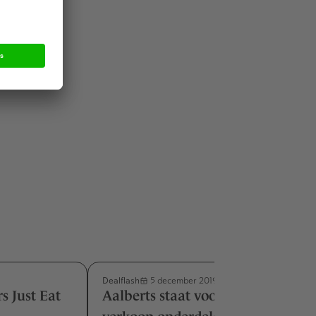
m wordt
lhouders
ij het
Dealflash
5 december 2019
s Just Eat
Aalberts staat voor koop en