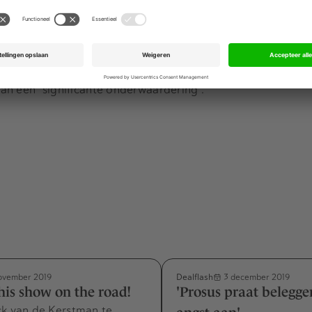
eurs in Londen over. De notering van Takeaway in Amsterda
drempel van 50 procent van de aandelen plus één. Aandee
 om in te stemmen met het aanbod. Volgens Just Eat is ook b
an een "significante onderwaardering".
Dealflash
ovember 2019
3 december 2019
this show on the road!
'Prosus praat belegger
ck van de Kerstman te