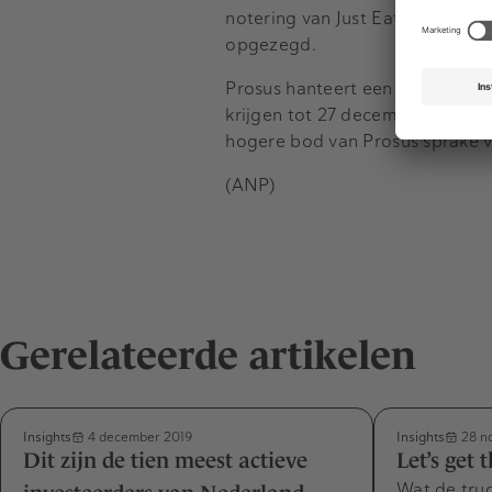
notering van Just Eat aan de b
opgezegd.
Prosus hanteert een acceptatie
krijgen tot 27 december de tijd
hogere bod van Prosus sprake v
(ANP)
Gerelateerde artikelen
Insights
Insights
4 december 2019
28 n
Dit zijn de tien meest actieve
Let’s get 
Wat de tru