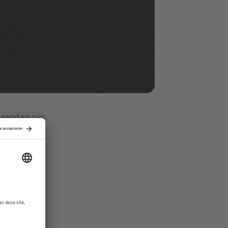
maandag zijn
(6,1 miljard
 Nederlandse
ere bod van
emt het de