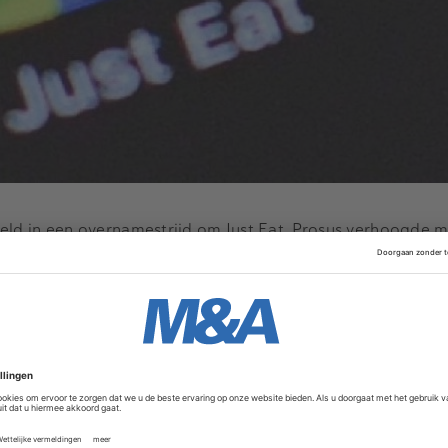
keld in een overnamestrijd om Just Eat. Prosus verhoogde 
waarmee aan Just Eat een prijskaartje van 5,1 miljard pond 
an Takeaway behelst een fusie via een aandelendeal.
Advertentie
de zich al eerder unaniem achter het fusievoorstel van het
n 75 procent van de aandeelhouders, en dat is met het hog
dt Just Eat Takeaway.com gevestigd in Amsterdam, maar ne