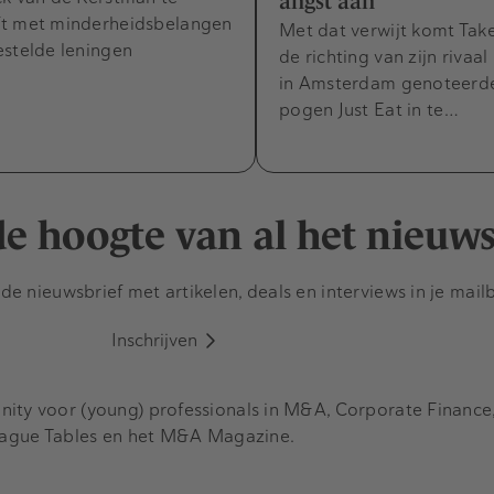
angst aan'
t met minderheidsbelangen
Met dat verwijt komt Tak
estelde leningen
de richting van zijn rivaal
in Amsterdam genoteerde
pogen Just Eat in te…
 de hoogte van al het nieuw
e nieuwsbrief met artikelen, deals en interviews in je mail
Inschrijven
y voor (young) professionals in M&A, Corporate Finance, 
eague Tables en het M&A Magazine.