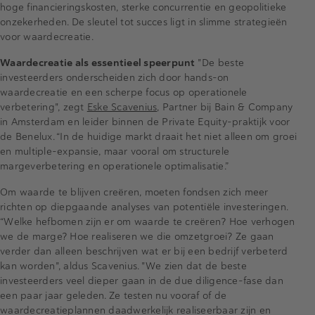
hoge financieringskosten, sterke concurrentie en geopolitieke
onzekerheden. De sleutel tot succes ligt in slimme strategieën
voor waardecreatie.
Waardecreatie als essentieel speerpunt
"De beste
investeerders onderscheiden zich door hands-on
waardecreatie en een scherpe focus op operationele
verbetering", zegt
Eske Scavenius
, Partner bij Bain & Company
in Amsterdam en leider binnen de Private Equity-praktijk voor
de Benelux. “In de huidige markt draait het niet alleen om groei
en multiple-expansie, maar vooral om structurele
margeverbetering en operationele optimalisatie.”
Om waarde te blijven creëren, moeten fondsen zich meer
richten op diepgaande analyses van potentiële investeringen.
“Welke hefbomen zijn er om waarde te creëren? Hoe verhogen
we de marge? Hoe realiseren we die omzetgroei? Ze gaan
verder dan alleen beschrijven wat er bij een bedrijf verbeterd
kan worden", aldus Scavenius. "We zien dat de beste
investeerders veel dieper gaan in de due diligence-fase dan
een paar jaar geleden. Ze testen nu vooraf of de
waardecreatieplannen daadwerkelijk realiseerbaar zijn en