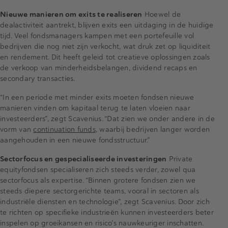
Nieuwe manieren om exits te realiseren
Hoewel de
dealactiviteit aantrekt, blijven exits een uitdaging in de huidige
tijd. Veel fondsmanagers kampen met een portefeuille vol
bedrijven die nog niet zijn verkocht, wat druk zet op liquiditeit
en rendement. Dit heeft geleid tot creatieve oplossingen zoals
de verkoop van minderheidsbelangen, dividend recaps en
secondary transacties.
“In een periode met minder exits moeten fondsen nieuwe
manieren vinden om kapitaal terug te laten vloeien naar
investeerders”, zegt Scavenius. “Dat zien we onder andere in de
vorm van
continuation funds
, waarbij bedrijven langer worden
aangehouden in een nieuwe fondsstructuur.”
Sectorfocus en gespecialiseerde investeringen
Private
equityfondsen specialiseren zich steeds verder, zowel qua
sectorfocus als expertise. “Binnen grotere fondsen zien we
steeds diepere sectorgerichte teams, vooral in sectoren als
industriële diensten en technologie”, zegt Scavenius. Door zich
te richten op specifieke industrieën kunnen investeerders beter
inspelen op groeikansen en risico’s nauwkeuriger inschatten.