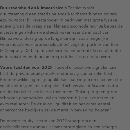
Duurzaamheid en klimaatrisico’s
Tot slot wordt
duurzaamheid een steeds belangrijker thema binnen private
equity. Vooral bij investeringen in bedrijven met grote fysieke
activa groeit de vraag naar klimaatrisicomodellen. “Bij bepaalde
investeringen kijken we steeds vaker naar de impact van
klimaatverandering op de lange termijn, zoals mogelijke
weersrisico’s voor productielocaties”, zegt de partner van Bain
& Company. Dit helpt investeerders om potentiële risico’s beter
in te schatten en duurzamere portefeuilles op te bouwen.
Vooruitzichten voor 2025
Hoewel er positieve signalen zijn,
blijft de private equity-markt onderhevig aan onzekerheid.
Renteontwikkelingen, geopolitieke spanningen en economische
volatiliteit blijven een rol spelen. Toch verwacht Scavenius dat
de dealactiviteit verder zal toenemen: “Zolang er geen grote
schokken plaatsvinden, zullen fondsen blijven investeren en
exits realiseren. De druk op liquiditeit en het grote aantal
onverkochte bedrijven zal de markt in beweging houden.”
De private equity-sector van 2025 vraagt om een
gedisciplineerde aanpak, slimme strategieën en een scherpe