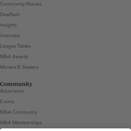
Community Nieuws
Dealflash
Insights
Interview
League Tables
M&A Awards
Movers & Shakers
Community
Adverteren
Events
M&A Community
M&A Memberships